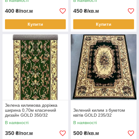
В наявності
В наявності
400
450
₴/пог.м
₴/кв.м
Купити
Купити
Зелена килимова доріжка
ширина 0,70м класичний
Зелений килим з букетом
дизайн GOLD 350/32
квітів GOLD 235/32
В наявності
В наявності
350
500
₴/пог.м
₴/кв.м