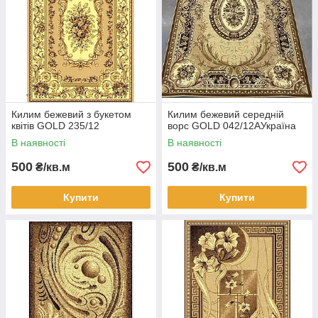
Килим бежевий з букетом
Килим бежевий середній
квітів GOLD 235/12
ворс GOLD 042/12AУкраїна
В наявності
В наявності
500
500
₴/кв.м
₴/кв.м
Купити
Купити