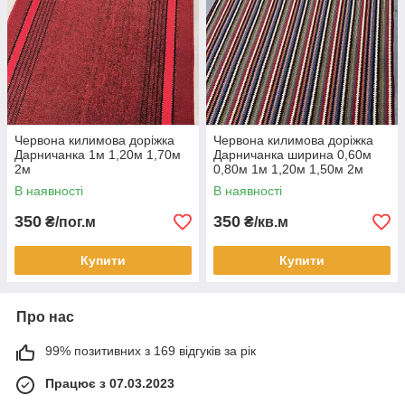
Червона килимова доріжка
Червона килимова доріжка
Дарничанка 1м 1,20м 1,70м
Дарничанка ширина 0,60м
2м
0,80м 1м 1,20м 1,50м 2м
2,40м MULTI RED
В наявності
В наявності
350
350
₴/пог.м
₴/кв.м
Купити
Купити
Про нас
99% позитивних з 169 відгуків за рік
Працює з 07.03.2023