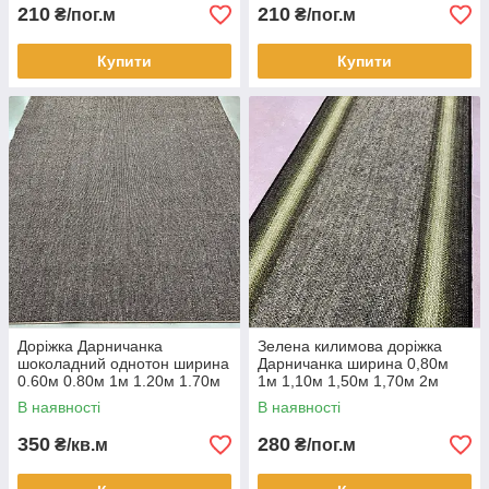
210
210
₴/пог.м
₴/пог.м
Купити
Купити
Доріжка Дарничанка
Зелена килимова доріжка
шоколадний однотон ширина
Дарничанка ширина 0,80м
0.60м 0.80м 1м 1.20м 1.70м
1м 1,10м 1,50м 1,70м 2м
2м
В наявності
В наявності
350
280
₴/кв.м
₴/пог.м