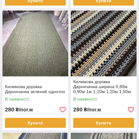
Купити
Купити
Килимова доріжка
Килимова доріжка
Дарничанка ширина 0,80м
Дарничанка зелений однотон
0,90м 1м 1,10м 1,20м 1,50м
1,70м 2м 2,40м MULTI
В наявності
В наявності
BRAUN
280
280
₴/пог.м
₴/пог.м
Купити
Купити