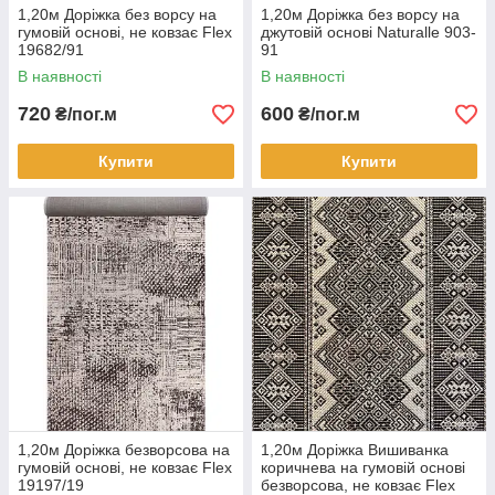
1,20м Доріжка без ворсу на
1,20м Доріжка без ворсу на
гумовій основі, не ковзає Flex
джутовій основі Naturalle 903-
19682/91
91
В наявності
В наявності
720
600
₴/пог.м
₴/пог.м
Купити
Купити
1,20м Доріжка безворсова на
1,20м Доріжка Вишиванка
гумовій основі, не ковзає Flex
коричнева на гумовій основі
19197/19
безворсова, не ковзає Flex