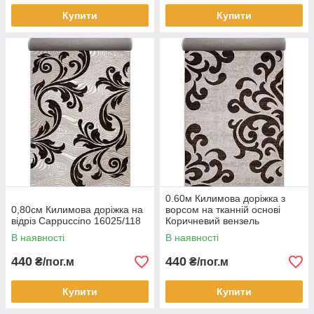
Купити
Купити
0.60м Килимова доріжка з
0,80см Килимова доріжка на
ворсом на тканній основі
відріз Cappuccino 16025/118
Коричневий вензель
Cappuccino 16028/118
В наявності
В наявності
440
440
₴/пог.м
₴/пог.м
Купити
Купити