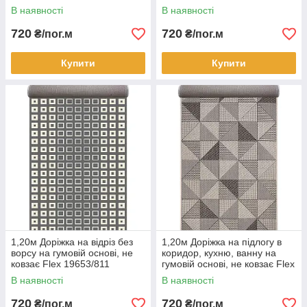
939/19
В наявності
В наявності
720
720
₴/пог.м
₴/пог.м
Купити
Купити
1,20м Доріжка на відріз без
1,20м Доріжка на підлогу в
ворсу на гумовій основі, не
коридор, кухню, ванну на
ковзає Flex 19653/811
гумовій основі, не ковзає Flex
1954/19
В наявності
В наявності
720
720
₴/пог.м
₴/пог.м