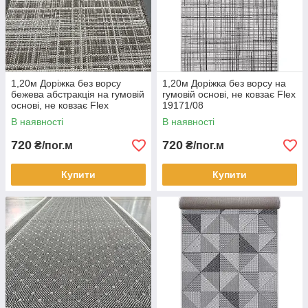
1,20м Доріжка без ворсу
1,20м Доріжка без ворсу на
бежева абстракція на гумовій
гумовій основі, не ковзає Flex
основі, не ковзає Flex
19171/08
19171/111
В наявності
В наявності
720
720
₴/пог.м
₴/пог.м
Купити
Купити