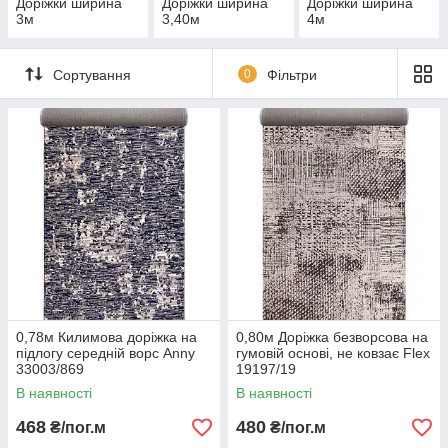
Доріжки ширина
Доріжки ширина
Доріжки ширина
3м
3,40м
4м
Сортування
0
Фільтри
0,78м Килимова доріжка на
0,80м Доріжка безворсова на
підлогу середній ворс Anny
гумовій основі, не ковзає Flex
33003/869
19197/19
В наявності
В наявності
468
480
₴/пог.м
₴/пог.м