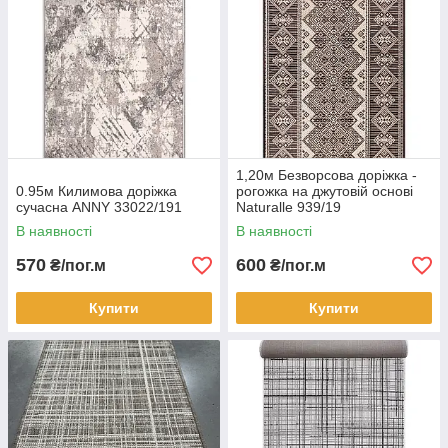
1,20м Безворсова доріжка -
0.95м Килимова доріжка
рогожка на джутовій основі
сучасна ANNY 33022/191
Naturalle 939/19
В наявності
В наявності
570
600
₴/пог.м
₴/пог.м
Купити
Купити