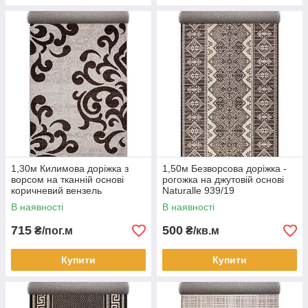
1,30м Килимова доріжка з
1,50м Безворсова доріжка -
ворсом на тканній основі
рогожка на джутовій основі
коричневий вензель
Naturalle 939/19
Cappuccino 16028/118
В наявності
В наявності
715
500
₴/пог.м
₴/кв.м
Купити
Купити