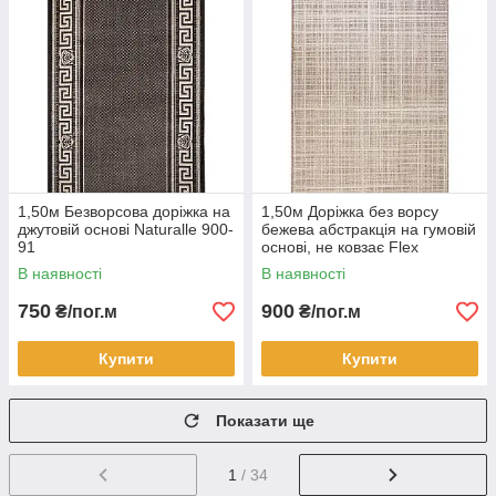
1,50м Безворсова доріжка на
1,50м Доріжка без ворсу
джутовій основі Naturalle 900-
бежева абстракція на гумовій
91
основі, не ковзає Flex
19171/111
В наявності
В наявності
750
900
₴/пог.м
₴/пог.м
Купити
Купити
Показати ще
1
/ 34