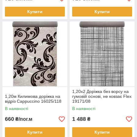
Купити
Купити
1,20х2 Доріжка без ворсу на
1,20м Килимова доріжка на
гумовій основі, не ковзає Flex
відріз Cappuccino 16025/118
19171/08
В наявності
В наявності
660
1 488
₴/пог.м
₴
Купити
Купити