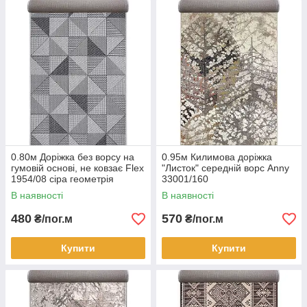
0.80м Доріжка без ворсу на
0.95м Килимова доріжка
гумовій основі, не ковзає Flex
"Листок" середній ворс Anny
1954/08 сіра геометрія
33001/160
В наявності
В наявності
480
570
₴/пог.м
₴/пог.м
Купити
Купити