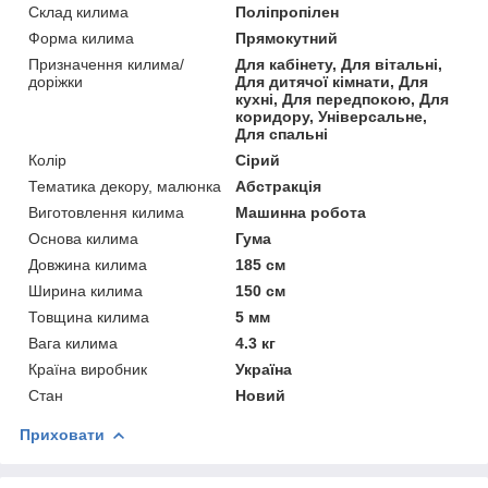
Склад килима
Поліпропілен
Форма килима
Прямокутний
Призначення килима/
Для кабінету, Для вітальні,
доріжки
Для дитячої кімнати, Для
кухні, Для передпокою, Для
коридору, Універсальне,
Для спальні
Колір
Сірий
Тематика декору, малюнка
Абстракція
Виготовлення килима
Машинна робота
Основа килима
Гума
Довжина килима
185 см
Ширина килима
150 см
Товщина килима
5 мм
Вага килима
4.3 кг
Країна виробник
Україна
Стан
Новий
Приховати