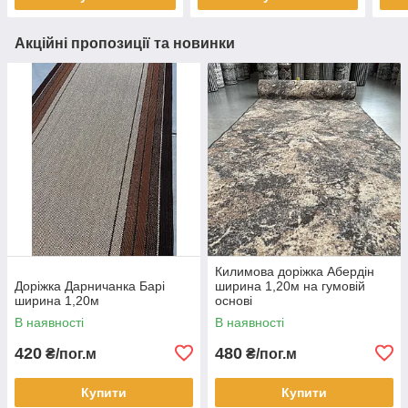
Акційні пропозиції та новинки
Килимова доріжка Абердін
Доріжка Дарничанка Барі
ширина 1,20м на гумовій
ширина 1,20м
основі
В наявності
В наявності
420
480
₴/пог.м
₴/пог.м
Купити
Купити