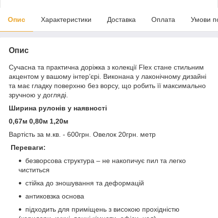
Опис
Характеристики
Доставка
Оплата
Умови п
Опис
Сучасна та практична доріжка з колекції Flex стане стильним
акцентом у вашому інтер’єрі. Виконана у лаконічному дизайні
та має гладку поверхню без ворсу, що робить її максимально
зручною у догляді.
Ширина рулонів у наявності
0,67м 0,80м 1,20м
Вартість за м.кв. - 600грн. Овелок 20грн. метр
Переваги:
безворсова структура – не накопичує пил та легко
чиститься
стійка до зношування та деформацій
антиковзка основа
підходить для приміщень з високою прохідністю