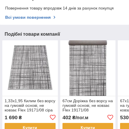
Повернення товару впродовж 14 днів за рахунок покупця
Всі умови повернення
Подібні товари компанії
1,33х1,95 Килим без ворсу
67см Доріжка без ворсу на
67х1
на гумовій основі, не
гумовій основі, не ковзає
на г
ковзає Flex 19171/08 сіра
Flex 19171/08
ковз
абстракція
абст
1 690
402
530
₴
₴/пог.м
Купити
Купити