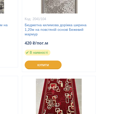
2041/104
5м на
Бюджетна килимова доріжка ширина
1,20м на повстяній основі Бежевий
мармур
420 ₴/пог.м
В наявності
КУПИТИ