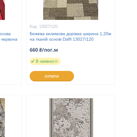
13027/120
рсова
Бежева килимова доріжка ширина 1,20м
 червона
на тканій основі Daffi 13027/120
660 ₴/пог.м
В наявності
КУПИТИ