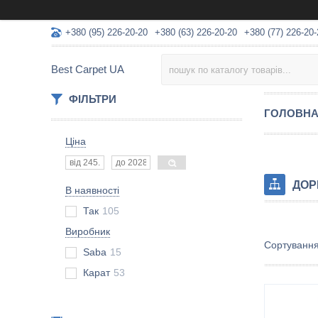
+380 (95) 226-20-20
+380 (63) 226-20-20
+380 (77) 226-20-
Best Carpet UA
ФІЛЬТРИ
ГОЛОВН
Ціна
ДОР
В наявності
Так
105
Виробник
Saba
15
Карат
53