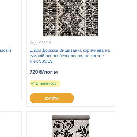
939/19
умовій
1,20м Доріжка Вишиванка коричнева на
гумовій основі безворсова, не ковзає
Flex 939/19
720 ₴/пог.м
В наявності
КУПИТИ