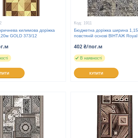
2
1911
оричнева килимова доріжка
Бюджетна доріжка ширина 1,1
,20м GOLD 373/12
повстяній основі ВІНТАЖ Royal
ог.м
402 ₴/пог.м
ності
В наявності
УПИТИ
КУПИТИ