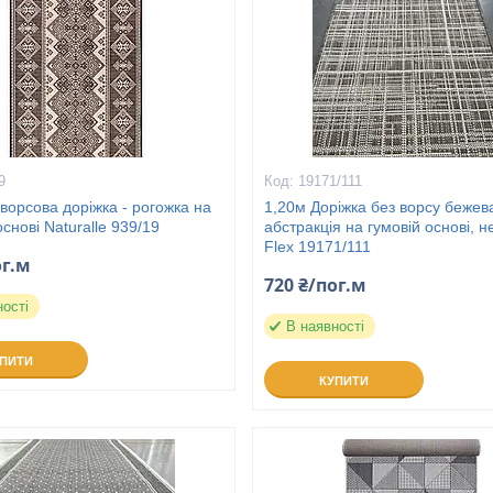
9
19171/111
ворсова доріжка - рогожка на
1,20м Доріжка без ворсу бежев
основі Naturalle 939/19
абстракція на гумовій основі, н
Flex 19171/111
ог.м
720 ₴/пог.м
ності
В наявності
УПИТИ
КУПИТИ