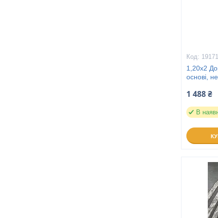
19171
1,20х2 До
основі, н
1 488 ₴
В наяв
К