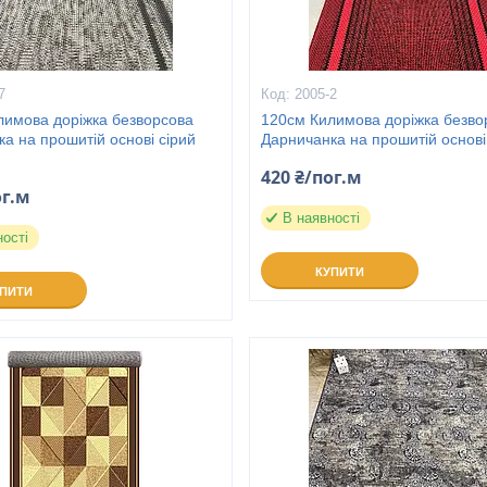
7
2005-2
лимова доріжка безворсова
120см Килимова доріжка безво
а на прошитій основі сірий
Дарничанка на прошитій основі
420 ₴/пог.м
ог.м
В наявності
ності
КУПИТИ
УПИТИ