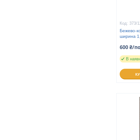
373/1
Бежево-к
ширина 1
600 ₴/п
В наяв
К