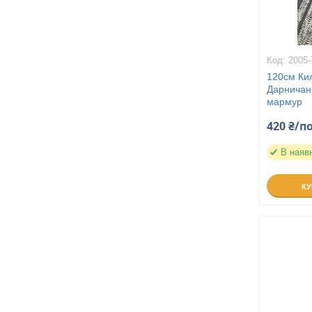
2005-
120см Ки
Дарничанк
мармур
420 ₴/п
В наяв
К