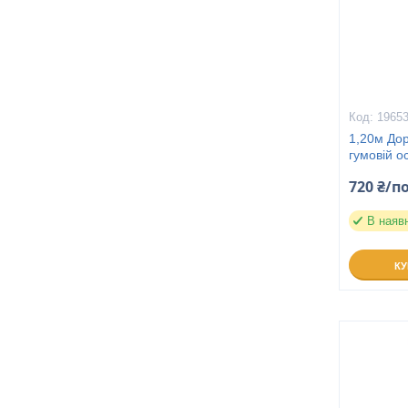
19653
1,20м Дор
гумовій о
720 ₴/п
В наяв
К