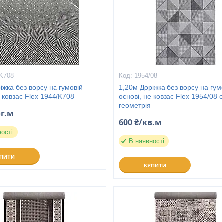
/K708
1954/08
іжка без ворсу на гумовій
1,20м Доріжка без ворсу на гум
е ковзає Flex 1944/K708
основі, не ковзає Flex 1954/08 
геометрія
ог.м
600 ₴/кв.м
ності
В наявності
УПИТИ
КУПИТИ