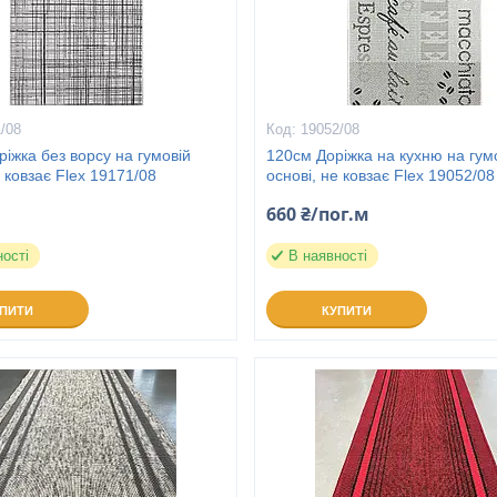
/08
19052/08
ріжка без ворсу на гумовій
120см Доріжка на кухню на гум
е ковзає Flex 19171/08
основі, не ковзає Flex 19052/08
660 ₴/пог.м
ності
В наявності
УПИТИ
КУПИТИ