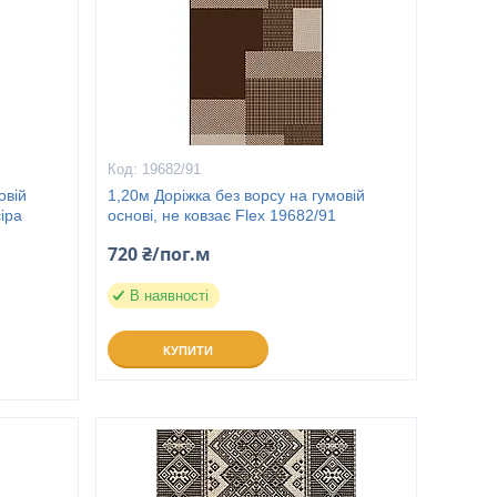
19682/91
овій
1,20м Доріжка без ворсу на гумовій
сіра
основі, не ковзає Flex 19682/91
720 ₴/пог.м
В наявності
КУПИТИ