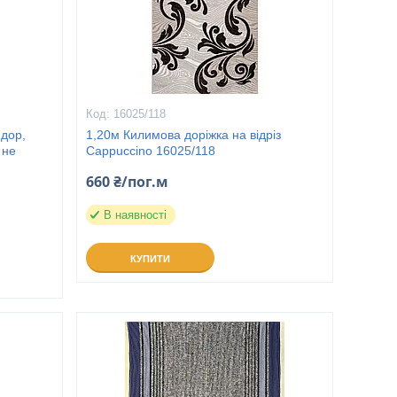
16025/118
идор,
1,20м Килимова доріжка на відріз
 не
Cappuccino 16025/118
660 ₴/пог.м
В наявності
КУПИТИ