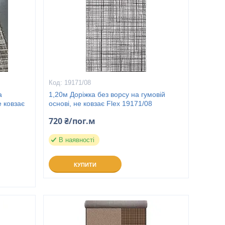
19171/08
а
1,20м Доріжка без ворсу на гумовій
е ковзає
основі, не ковзає Flex 19171/08
720 ₴/пог.м
В наявності
КУПИТИ