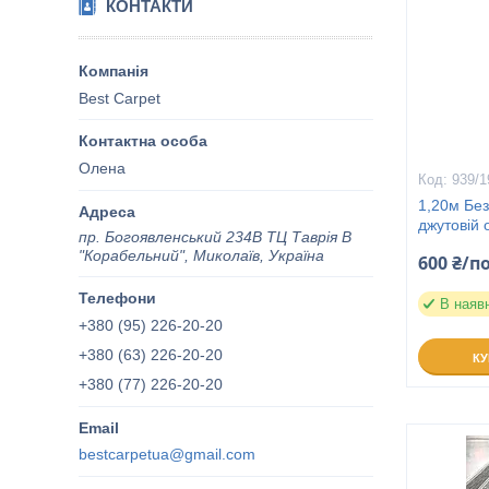
КОНТАКТИ
Best Carpet
Олена
939/1
1,20м Без
джутовій 
пр. Богоявленський 234В ТЦ Таврія В
"Корабельний", Миколаїв, Україна
600 ₴/п
В наяв
+380 (95) 226-20-20
+380 (63) 226-20-20
К
+380 (77) 226-20-20
bestcarpetua@gmail.com