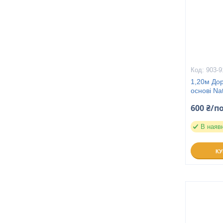
903-9
1,20м Дор
основі Na
600 ₴/п
В наяв
К