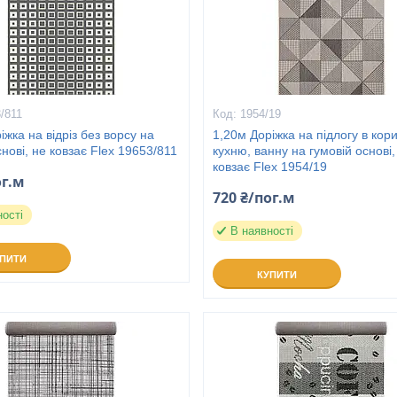
/811
1954/19
іжка на відріз без ворсу на
1,20м Доріжка на підлогу в кор
снові, не ковзає Flex 19653/811
кухню, ванну на гумовій основі,
ковзає Flex 1954/19
ог.м
720 ₴/пог.м
ності
В наявності
УПИТИ
КУПИТИ