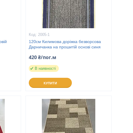
2005-1
овій
120см Килимова доріжка безворсова
Дарничанка на прошитій основі синя
420 ₴/пог.м
В наявності
КУПИТИ