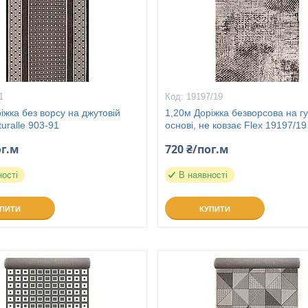
1
19197/19
іжка без ворсу на джутовій
1,20м Доріжка безворсова на г
turalle 903-91
основі, не ковзає Flex 19197/19
ог.м
720 ₴/пог.м
ності
В наявності
УПИТИ
КУПИТИ