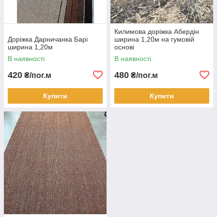
Килимова доріжка Абердін
Доріжка Дарничанка Барі
ширина 1,20м на гумовій
ширина 1,20м
основі
В наявності
В наявності
420
480
₴/пог.м
₴/пог.м
Купити
Купити