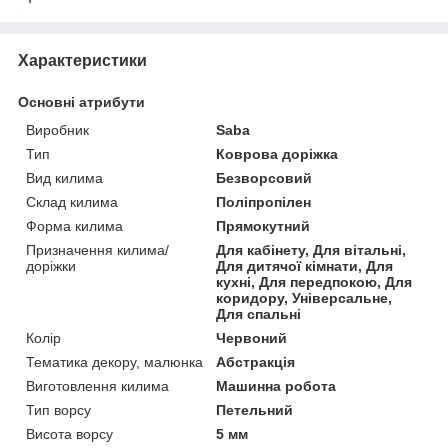
Характеристики
Основні атрибути
Виробник
Saba
Тип
Коврова доріжка
Вид килима
Безворсовий
Склад килима
Поліпропілен
Форма килима
Прямокутний
Призначення килима/
Для кабінету, Для вітальні,
доріжки
Для дитячої кімнати, Для
кухні, Для передпокою, Для
коридору, Універсальне,
Для спальні
Колір
Червоний
Тематика декору, малюнка
Абстракція
Виготовлення килима
Машинна робота
Тип ворсу
Петельний
Висота ворсу
5 мм