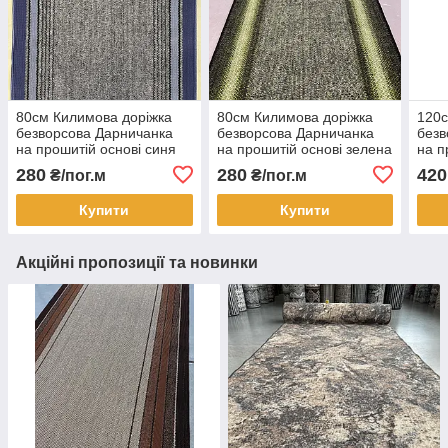
80см Килимова доріжка
80см Килимова доріжка
120с
безворсова Дарничанка
безворсова Дарничанка
безв
на прошитій основі синя
на прошитій основі зелена
на п
мар
280
280
420
₴/пог.м
₴/пог.м
Купити
Купити
Акційні пропозиції та новинки