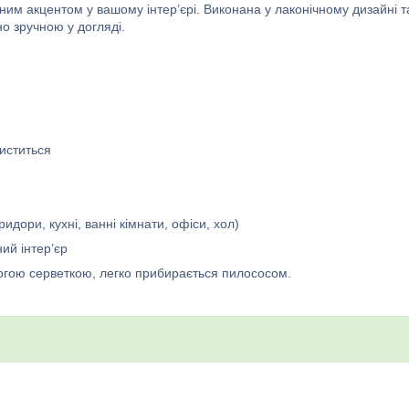
ьним акцентом у вашому інтер’єрі. Виконана у лаконічному дизайні т
о зручною у догляді.
чиститься
идори, кухні, ванні кімнати, офіси, хол)
ний інтер’єр
логою серветкою, легко прибирається пилососом.