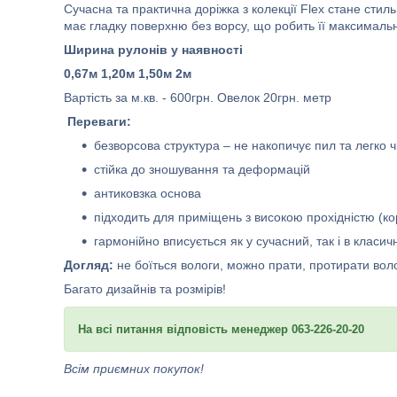
Сучасна та практична доріжка з колекції Flex стане стил
має гладку поверхню без ворсу, що робить її максимальн
Ширина рулонів у наявності
0,67м 1,20м 1,50м 2м
Вартість за м.кв. - 600грн. Овелок 20грн. метр
Переваги:
безворсова структура – не накопичує пил та легко 
стійка до зношування та деформацій
антиковзка основа
підходить для приміщень з високою прохідністю (кор
гармонійно вписується як у сучасний, так і в класич
Догляд:
не боїться вологи, можно прати, протирати во
Багато дизайнів та розмірів!
На всі питання відповість менеджер 063-226-20-20
Всім приємних покупок!