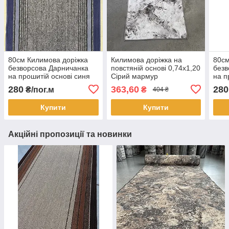
80см Килимова доріжка
Килимова доріжка на
80см
безворсова Дарничанка
повстяній основі 0,74х1,20
безв
на прошитій основі синя
Сірий мармур
на п
280
363,60
280
₴/пог.м
₴
404 ₴
Купити
Купити
Акційні пропозиції та новинки