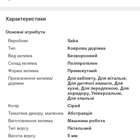
Характеристики
Основні атрибути
Виробник
Saba
Тип
Коврова доріжка
Вид килима
Безворсовий
Склад килима
Поліпропілен
Форма килима
Прямокутний
Призначення килима/
Для кабінету, Для вітальні,
доріжки
Для дитячої кімнати, Для
кухні, Для передпокою, Для
коридору, Універсальне,
Для спальні
Колір
Сірий
Тематика декору, малюнка
Абстракція
Виготовлення килима
Машинна робота
Тип ворсу
Петельний
Висота ворсу
5 мм