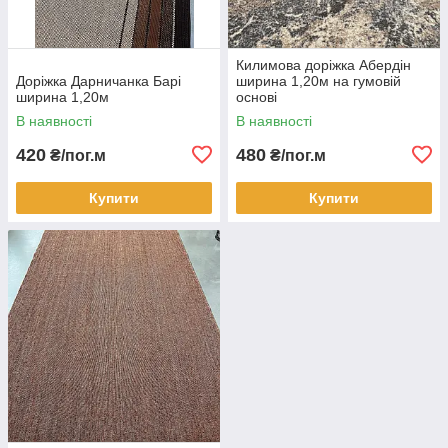
Килимова доріжка Абердін
Доріжка Дарничанка Барі
ширина 1,20м на гумовій
ширина 1,20м
основі
В наявності
В наявності
420
480
₴/пог.м
₴/пог.м
Купити
Купити