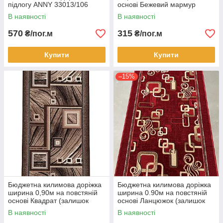
підлогу ANNY 33013/106
основі Бежевий мармур
В наявності
В наявності
570
315
₴/пог.м
₴/пог.м
Купити
Купити
–15%
Бюджетна килимова доріжка
Бюджетна килимова доріжка
ширина 0,90м на повстяній
ширина 0.90м на повстяній
основі Квадрат (залишок
основі Ланцюжок (залишок
1,68м)
1.30м)
В наявності
В наявності