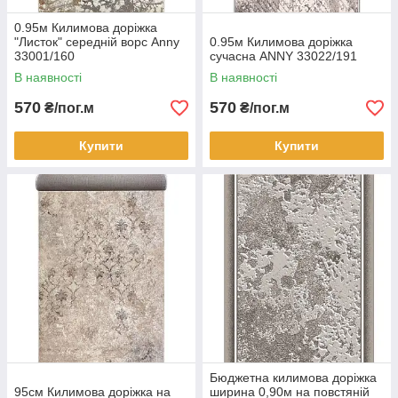
0.95м Килимова доріжка
"Листок" середній ворс Anny
0.95м Килимова доріжка
33001/160
сучасна ANNY 33022/191
В наявності
В наявності
570
570
₴/пог.м
₴/пог.м
Купити
Купити
Бюджетна килимова доріжка
95см Килимова доріжка на
ширина 0,90м на повстяній