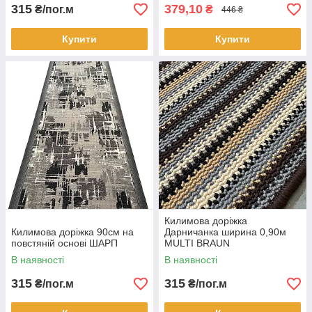
315
379,10
₴/пог.м
₴
446 ₴
Купити
Купити
Килимова доріжка
Килимова доріжка 90см на
Дарничанка ширина 0,90м
повстяній основі ШАРП
MULTI BRAUN
В наявності
В наявності
315
315
₴/пог.м
₴/пог.м