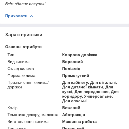
Всім вдалих покупок!
Приховати
Характеристики
Основні атрибути
Тип
Коврова доріжка
Вид килима
Ворсовий
Склад килима
Поліамід
Форма килима
Прямокутний
Призначення килима/
Для кабінету, Для вітальні,
доріжки
Для дитячої кімнати, Для
кухні, Для передпокою, Для
коридору, Універсальне,
Для спальні
Колір
Бежевий
Тематика декору, малюнка
Абстракція
Виготовлення килима
Машинна робота
Тип ворсу
Петельний