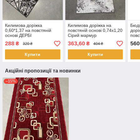
Килимова доріжка
Килимова доріжка на
Бюд
0,60*1,37 на повстяній
повстяній основі 0,74х1,20
дорі
основі ДЕРБІ
Сірий мармур
повс
мар
288
363,60
560
₴
₴
320 ₴
404 ₴
Купити
Купити
Акційні пропозиції та новинки
–15%