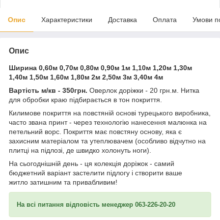
Опис
Характеристики
Доставка
Оплата
Умови п
Опис
Ширина 0,60м 0,70м 0,80м 0,90м 1м 1,10м 1,20м 1,30м
1,40м 1,50м 1,60м 1,80м 2м 2,50м 3м 3,40м 4м
Вартість м/кв - 350грн.
Оверлок доріжки - 20 грн.м. Нитка
для обробки краю підбирається в тон покриття.
Килимове покриття на повстяній основі турецького виробника,
часто звана принт - через технологію нанесення малюнка на
петельний ворс. Покриття має повстяну основу, яка є
захисним матеріалом та утеплювачем (особливо відчутно на
плитці на підлозі, де швидко холонуть ноги).
На сьогоднішній день - ця колекція доріжок - самий
бюджетний варіант застелити підлогу і створити ваше
житло затишним та привабливим!
На всі питання відповість менеджер 063-226-20-20