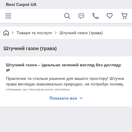
Best Carpet UA
Товари та послуги
Штучний газон (трава)
Штучний газон (трава)
Штучний газон – ідеально зелений вигляд без догляду
🌱
Практичне та стильне рішення для вашого простору! Штучна
трава виглядає максимально природно, не потребує поливу,
стрижки чи спеціального догляду.
Підходить для:
Показати все
• балкона
• тераси
• двору
• дитячих зон
• оформлення могил