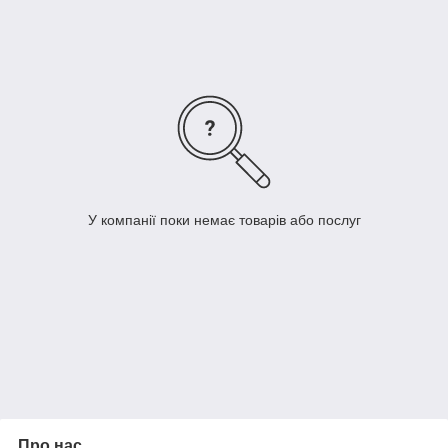
Переваги:
✔ реалістичний вигляд
✔ м’який і приємний на дотик
✔ не вигорає на сонці
✔ не боїться дощу та морозу
✔ простий у монтажі (легко ріжеться під потрібний розмір)
У компанії поки немає товарів або послуг
Про нас