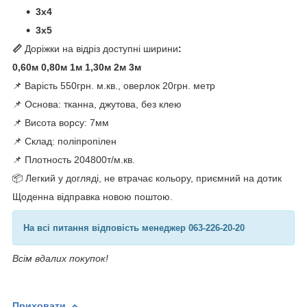
3х4
3х5
📏
Доріжки на відріз доступні ширини
:
0,60м 0,80м 1м 1,30м 2м 3м
📌 Варість 550грн. м.кв., оверлок 20грн. метр
📌 Основа: тканна, джутова, без клею
📌 Висота ворсу: 7мм
📌 Склад: поліпропілен
📌 Плотность 204800т/м.кв.
📦 Легкий у догляді, не втрачає кольору, приємний на дотик
Щоденна відправка новою поштою.
На всі питання відповість менеджер 063-226-20-20
Всім вдалих покупок!
Приховати