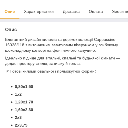
Опис
Характеристики
Доставка
Оплата
Умови п
Опис
Елегантний дизайн килимів та доріжок колекції Cappuccino
16028/118 з витонченим завитковим візерунком у глибокому
шоколадному кольорі на фоні ніжного капучино.
Ідеально підійде для вітальні, спальні та будь-якої кімнати —
додає простору стилю, затишку й тепла.
📌 Готові килими овальної і прямокутної форми
:
0,80х1,50
1х2
1,20х1,70
1,60х2,30
2х3
2х3,75