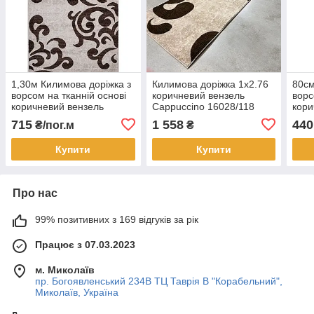
1,30м Килимова доріжка з
Килимова доріжка 1х2.76
80см
ворсом на тканній основі
коричневий вензель
ворс
коричневий вензель
Cappuccino 16028/118
кори
Cappuccino 16028/118
Capp
715
1 558
440
₴/пог.м
₴
Купити
Купити
Про нас
99% позитивних з 169 відгуків за рік
Працює з 07.03.2023
м. Миколаїв
пр. Богоявленський 234В ТЦ Таврія В "Корабельний",
Миколаїв, Україна