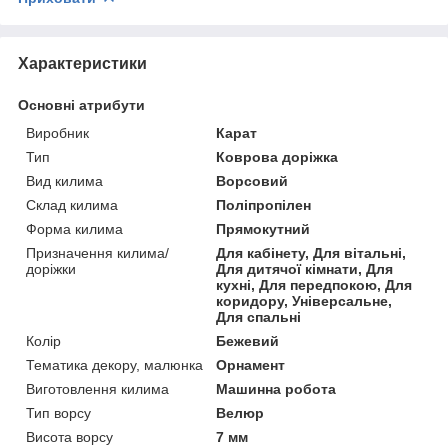
Характеристики
Основні атрибути
Виробник
Карат
Тип
Коврова доріжка
Вид килима
Ворсовий
Склад килима
Поліпропілен
Форма килима
Прямокутний
Призначення килима/
Для кабінету, Для вітальні,
доріжки
Для дитячої кімнати, Для
кухні, Для передпокою, Для
коридору, Універсальне,
Для спальні
Колір
Бежевий
Тематика декору, малюнка
Орнамент
Виготовлення килима
Машинна робота
Тип ворсу
Велюр
Висота ворсу
7 мм