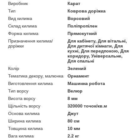
Виробник
Карат
Тип
Коврова доріжка
Вид килима
Ворсовий
Склад килима
Поліпропілен
Форма килима
Прямокутний
Призначення килима/
Для кабінету, Для вітальні,
доріжки
Для дитячої кімнати, Для
кухні, Для передпокою, Для
коридору, Універсальне,
Для спальні
Колір
Зелений
Тематика декору, малюнка
Орнамент
Виготовлення килима
Машинна робота
Тип ворсу
Велюр
Висота ворсу
8 мм
Щільність ворсу
320000 точок/кв.м
Основа килима
Джут
Ширина килима
80 см
Товщина килима
10 мм
Вага килима
2.2 кг