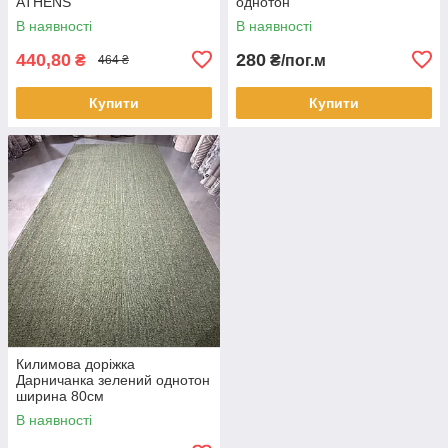
ATHENS
однотон
В наявності
В наявності
440,80
280
₴
₴/пог.м
464 ₴
Купити
Купити
Килимова доріжка
Дарничанка зелений однотон
ширина 80см
В наявності