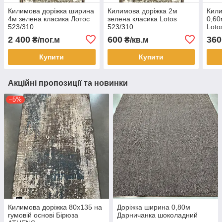
Килимова доріжка ширина
Килимова доріжка 2м
Кили
4м зелена класика Лотос
зелена класика Lotos
0,60
523/310
523/310
Loto
2 400
600
360
₴/пог.м
₴/кв.м
Купити
Купити
Акційні пропозиції та новинки
–5%
Килимова доріжка 80х135 на
Доріжка ширина 0,80м
гумовій основі Бірюза
Дарничанка шоколадний