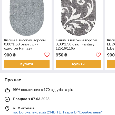
Килим з високим ворсом
Килим з високим ворсом
Кили
0,80*1,50 овал сірий
0,80*1,50 овал Fantasy
LEV
однотон Fantasy
12516/116о
L.Be
12500/16о
900
950
990
₴
₴
Купити
Купити
Про нас
99% позитивних з 170 відгуків за рік
Працює з 07.03.2023
м. Миколаїв
пр. Богоявленський 234В ТЦ Таврія В "Корабельний",