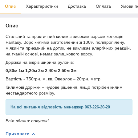
Опис
Характеристики
Доставка
Оплата
Умови п
Опис
Стильний та практичний килим з високим ворсом колекція
Fantasy. Ворс килима виготовлений зі 100% поліпропілену,
м'який та приємний на дотик, не викликає алергічних реакцій,
на тканій основі, немає залишкового ворсу.
Доріжки на відріз ширина рулонів:
0,80м 1м 1,20м 2м 2,40м 2,50м 3м
Вартість - 750грн. м. кв. Оверлок – 20грн. метр.
Килимові доріжки – чудове рішення, якщо потрібен килим
нестандартного розміру.
На всі питання відповість менеджер 063-226-20-20
Всім вдалих покупок!
Приховати