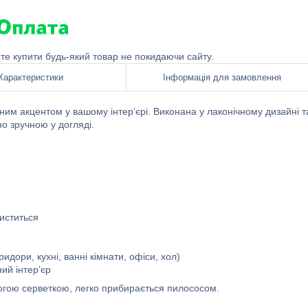
ете купити будь-який товар не покидаючи сайту.
Характеристики
Інформація для замовлення
ьним акцентом у вашому інтер’єрі. Виконана у лаконічному дизайні т
о зручною у догляді.
чиститься
идори, кухні, ванні кімнати, офіси, хол)
ний інтер’єр
логою серветкою, легко прибирається пилососом.