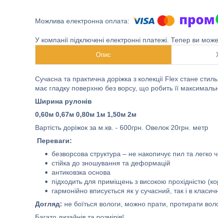
У компанії підключені електронні платежі. Тепер ви мож
Опис
Сучасна та практична доріжка з колекції Flex стане стил
має гладку поверхню без ворсу, що робить її максимальн
Ширина рулонів
0,60м 0,67м 0,80м 1м 1,50м 2м
Вартість доріжок за м.кв. - 600грн. Овелок 20грн. метр
Переваги:
безворсова структура – не накопичує пил та легко 
стійка до зношування та деформацій
антиковзка основа
підходить для приміщень з високою прохідністю (кор
гармонійно вписується як у сучасний, так і в класич
Догляд:
не боїться вологи, можно прати, протирати во
Багато дизайнів та розмірів!