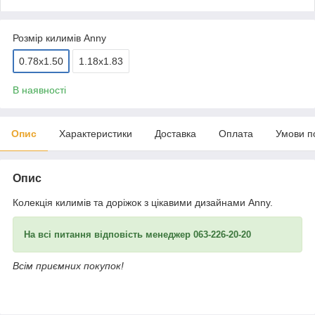
Розмір килимів Anny
0.78х1.50
1.18х1.83
В наявності
Опис
Характеристики
Доставка
Оплата
Умови п
Опис
Колекція килимів та доріжок з цікавими дизайнами Anny.
На всі питання відповість менеджер 063-226-20-20
Всім приємних покупок!