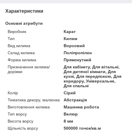
Характеристики
Основні атрибути
Виробник
Карат
Тип
Килим
Вид килима
Ворсовий
Склад килима
Поліпропілен
Форма килима
Прямокутний
Призначення килима/
Для кабінету, Для вітальні,
доріжки
Для дитячої кімнати, Для
кухні, Для передпокою, Для
коридору, Універсальне,
Для спальні
Колір
Сірий
Тематика декору, малюнка
Абстракція
Виготовлення килима
Машинна робота
Тип ворсу
Велюр
Висота ворсу
8 мм
Щільність ворсу
500000 точок/кв.м