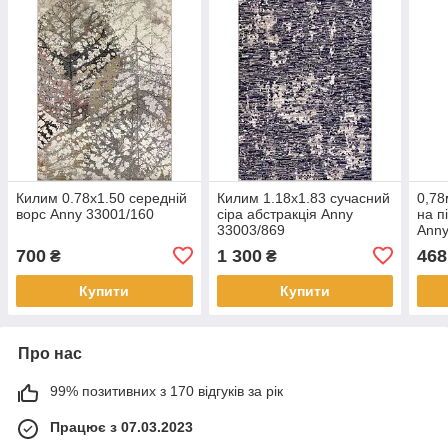
Килим 0.78х1.50 середній
Килим 1.18х1.83 сучасний
0,78
ворс Anny 33001/160
сіра абстракція Anny
на п
33003/869
Anny
700
1 300
468
₴
₴
Купити
Купити
Про нас
99% позитивних з 170 відгуків за рік
Працює з 07.03.2023