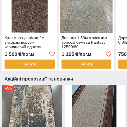
Килимова доріжка 2м з
Доріжка 1,50м з високим
Дорі
високим ворсом
ворсом бежева Fantasy
0,80
коричневий однотон
12500/80
Fantasy 12500/90
1 500
1 125
750
₴/пог.м
₴/пог.м
Купити
Купити
Акційні пропозиції та новинки
–5%