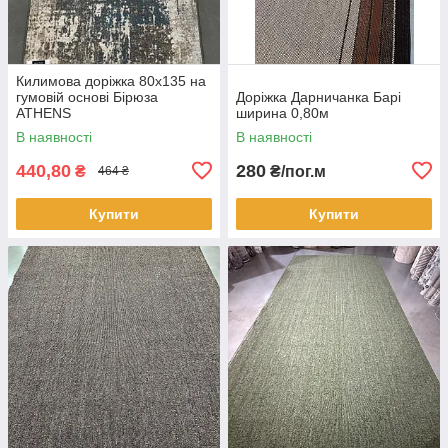
Килимова доріжка 80х135 на
гумовій основі Бірюза
Доріжка Дарничанка Барі
ATHENS
ширина 0,80м
В наявності
В наявності
440,80
280
₴
₴/пог.м
464 ₴
Купити
Купити