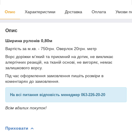
Опис
Характеристики
Доставка
Оплата
Умови п
Опис
Ширина рулонів 0,80м
Вартість за м.кв. - 750грн. Оверлок 20грн. метр
Ворс доріжки м'який та приємний на дотик, не викликає
алергічних реакцій, на тканій основі, не вигоряє, немає
залишкового ворсу.
Під час оформлення замовлення пишіть розміри в
коментарях до замовлення.
На всі питання відповість менеджер 063-226-20-20
Всім вдалих покупок!
Приховати