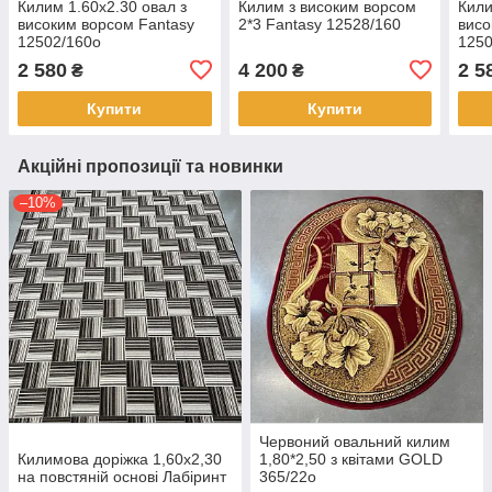
Килим 1.60х2.30 овал з
Килим з високим ворсом
Кили
високим ворсом Fantasy
2*3 Fantasy 12528/160
висо
12502/160о
1250
2 580
4 200
2 5
₴
₴
Купити
Купити
Акційні пропозиції та новинки
–10%
Червоний овальний килим
Килимова доріжка 1,60х2,30
1,80*2,50 з квітами GOLD
на повстяній основі Лабіринт
365/22о