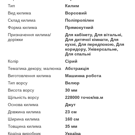
Тип
Килим
Вид килима
Ворсовий
Склад килима
Поліпропілен
Форма килима
Прямокутний
Призначення килима/
Для кабінету, Для вітальні,
доріжки
Для дитячої кімнати, Для
кухні, Для передпокою, Для
коридору, Універсальне,
Для спальні
Колір
Сірий
Тематика декору, малюнка
Абстракція
Виготовлення килима
Машинна робота
Тип ворсу
Велюр
Висота ворсу
30 мм
Щільність ворсу
228000 точок/кв.м
Основа килима
Джут
Довжина килима
23 см
Ширина килима
160 см
Товщина килима
35 мм
Країна виробник
Україна