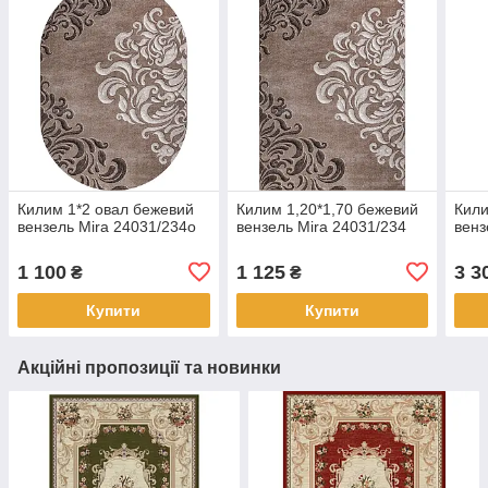
Килим 1*2 овал бежевий
Килим 1,20*1,70 бежевий
Кили
вензель Mira 24031/234о
вензель Mira 24031/234
венз
1 100
1 125
3 3
₴
₴
Купити
Купити
Акційні пропозиції та новинки