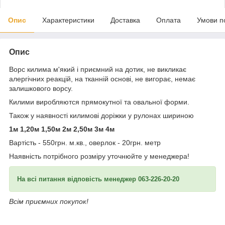
Опис
Характеристики
Доставка
Оплата
Умови п
Опис
Ворс килима м'який і приємний на дотик, не викликає
алергічних реакцій, на тканній основі, не вигорає, немає
залишкового ворсу.
Килими виробляются прямокутної та овальної форми.
Також у наявності килимові доріжки у рулонах шириною
1м 1,20м 1,50м 2м 2,50м 3м 4м
Вартість - 550грн. м.кв., оверлок - 20грн. метр
Наявність потрібного розміру уточнюйте у менеджера!
На всі питання відповість менеджер 063-226-20-20
Всім приємних покупок!