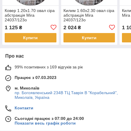
Ковер 1.20х1.70 овал сіра
Килим 1.60х2.30 овал сіра
Кили
абстракція Mira
абстракція Mira
Mira
24037/123о
24037/123о
1 125
2 024
1 1
₴
₴
Купити
Купити
Про нас
99% позитивних з 169 відгуків за рік
Працює з 07.03.2023
м. Миколаїв
пр. Богоявленський 234В ТЦ Таврія В "Корабельний",
Миколаїв, Україна
Контакти
Сьогодні працює з 07:00 до 24:00
Показати весь графік роботи