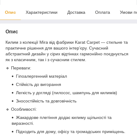
Опис
Характеристики
Доставка
Оплата
Умови п
Опис
Килим з колекції Mira від фабрики Karat Carpet — стильне та
практичне рішення для вашого інтер’єру. Сучасний
абстрактний дизайн у сірих відтінках гармонійно поєднується
як з класичним, так і з сучасним стилем.
🔹 Переваги:
Гіпоалергенний матеріал
Стійкість до вигорання
Легкість у догляді (пилосос, шампунь для килимів)
Зносостійкість та довговічність
🔹 Особливості:
Жакардове плетіння додає килиму щільності та
виразності.
Підходить для дому, офісу та громадських приміщень.