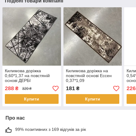
Подібні товари компанії
Килимова доріжка
Килимова доріжка на
Кили
0,60*1,37 на повстяній
повстяній основі Ессен
0,54
основі ДЕРБІ
0,37*1,09
осно
288
181
226
₴
₴
320 ₴
Купити
Купити
Про нас
99% позитивних з 169 відгуків за рік