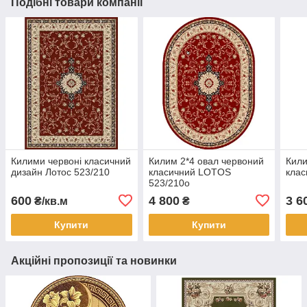
Подібні товари компанії
Килими червоні класичний
Килим 2*4 овал червоний
Кили
дизайн Лотос 523/210
класичний LOTOS
клас
523/210о
600
4 800
3 6
₴/кв.м
₴
Купити
Купити
Акційні пропозиції та новинки