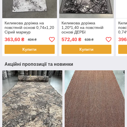
Килимова доріжка на
Килимова доріжка
Кили
повстяній основі 0,74х1,20
1,20*1,40 на повстяній
повс
Сірий мармур
основі ДЕРБІ
0,74
363,60
572,40
396
₴
₴
404 ₴
636 ₴
Купити
Купити
Акційні пропозиції та новинки