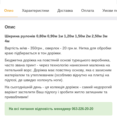
Опис
Характеристики
Доставка
Оплата
Умови п
Опис
Ширина рулонів 0,80м 0,90м 1м 1,20м 1,50м 2м 2,50м 3м
4м
Вартість м/кв - 350грн., оверлок - 20 грн.м. Нитка для обробки
краю підбирається в тон доріжки.
Бюджетна доріжка на повстяній основі турецького виробника,
часто звана принт - через технологію нанесення малюнка на
петельний ворс. Доріжка має повстяну основу, яка є захисним
матеріалом та утеплювачем (особливо відчутно на плитці на
підлозі, де швидко холонуть ноги).
На сьогоднішній день - ця колекція доріжок - самий недорогий
варіант застелити Ваш підлогу і зробити житло затишним та
привабливим!
На всі питання відповість менеджер 063-226-20-20