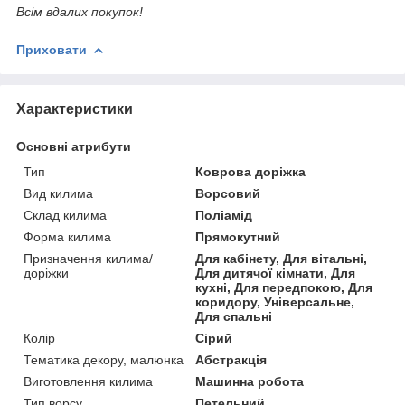
Всім вдалих покупок!
Приховати
Характеристики
Основні атрибути
Тип
Коврова доріжка
Вид килима
Ворсовий
Склад килима
Поліамід
Форма килима
Прямокутний
Призначення килима/
Для кабінету, Для вітальні,
доріжки
Для дитячої кімнати, Для
кухні, Для передпокою, Для
коридору, Універсальне,
Для спальні
Колір
Сірий
Тематика декору, малюнка
Абстракція
Виготовлення килима
Машинна робота
Тип ворсу
Петельний