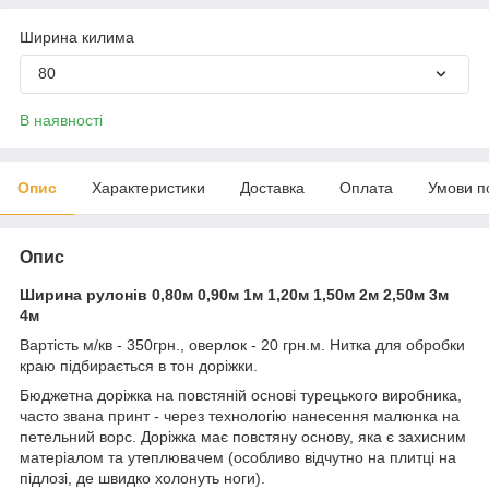
Ширина килима
80
В наявності
Опис
Характеристики
Доставка
Оплата
Умови п
Опис
Ширина рулонів 0,80м 0,90м 1м 1,20м 1,50м 2м 2,50м 3м
4м
Вартість м/кв - 350грн., оверлок - 20 грн.м. Нитка для обробки
краю підбирається в тон доріжки.
Бюджетна доріжка на повстяній основі турецького виробника,
часто звана принт - через технологію нанесення малюнка на
петельний ворс. Доріжка має повстяну основу, яка є захисним
матеріалом та утеплювачем (особливо відчутно на плитці на
підлозі, де швидко холонуть ноги).