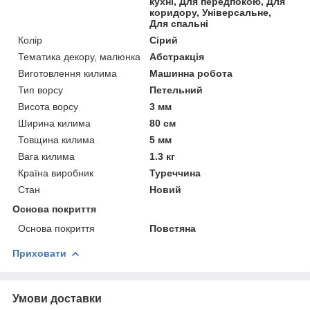
кухні, Для передпокою, Для
коридору, Універсальне,
Для спальні
Колір
Сірий
Тематика декору, малюнка
Абстракція
Виготовлення килима
Машинна робота
Тип ворсу
Петельний
Висота ворсу
3 мм
Ширина килима
80 см
Товщина килима
5 мм
Вага килима
1.3 кг
Країна виробник
Туреччина
Стан
Новий
Основа покриття
Основа покриття
Повстяна
Приховати
Умови доставки