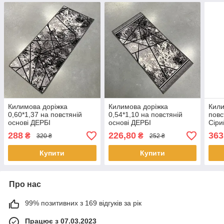
Килимова доріжка
Килимова доріжка
Кили
0,60*1,37 на повстяній
0,54*1,10 на повстяній
повс
основі ДЕРБІ
основі ДЕРБІ
Сіри
288
226,80
363
₴
₴
320 ₴
252 ₴
Купити
Купити
Про нас
99% позитивних з 169 відгуків за рік
Працює з 07.03.2023