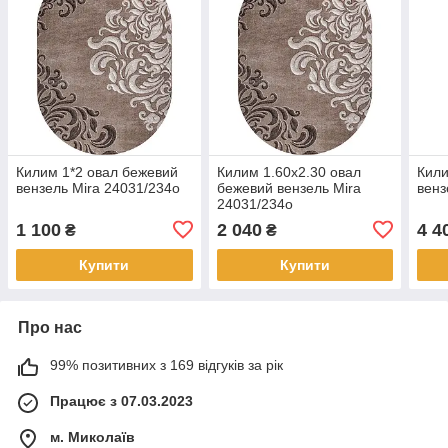
Килим 1*2 овал бежевий
Килим 1.60х2.30 овал
Кили
вензель Mira 24031/234о
бежевий вензель Mira
венз
24031/234о
1 100
2 040
4 4
₴
₴
Купити
Купити
Про нас
99% позитивних з 169 відгуків за рік
Працює з 07.03.2023
м. Миколаїв