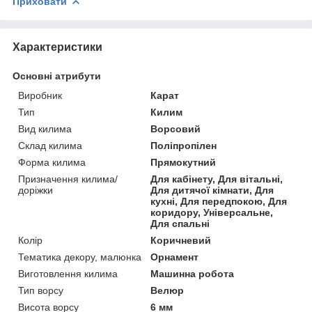
Приховати
Характеристики
Основні атрибути
Виробник
Карат
Тип
Килим
Вид килима
Ворсовий
Склад килима
Поліпропілен
Форма килима
Прямокутний
Призначення килима/
Для кабінету, Для вітальні,
доріжки
Для дитячої кімнати, Для
кухні, Для передпокою, Для
коридору, Універсальне,
Для спальні
Колір
Коричневий
Тематика декору, малюнка
Орнамент
Виготовлення килима
Машинна робота
Тип ворсу
Велюр
Висота ворсу
6 мм