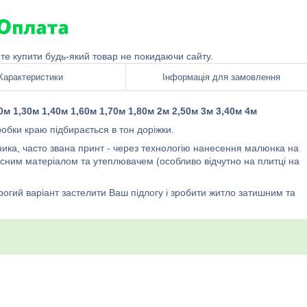
ете купити будь-який товар не покидаючи сайту.
Характеристики
Інформація для замовлення
м 1,30м 1,40м 1,60м 1,70м 1,80м 2м 2,50м 3м 3,40м 4м
бробки краю підбирається в тон доріжки.
ника, часто звана принт - через технологію нанесення малюнка на
исним матеріалом та утеплювачем (особливо відчутно на плитці на
орогий варіант застелити Ваш підлогу і зробити житло затишним та