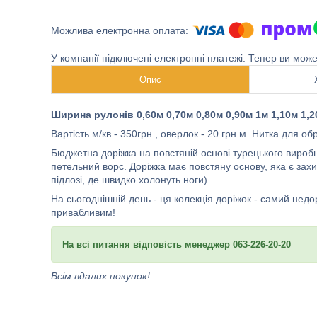
У компанії підключені електронні платежі. Тепер ви мож
Опис
Ширина рулонів 0,60м 0,70м 0,80м 0,90м 1м 1,10м 1,20
Вартість м/кв - 350грн., оверлок - 20 грн.м. Нитка для о
Бюджетна доріжка на повстяній основі турецького вироб
петельний ворс. Доріжка має повстяну основу, яка є зах
підлозі, де швидко холонуть ноги).
На сьогоднішній день - ця колекція доріжок - самий нед
привабливим!
На всі питання відповість менеджер 063-226-20-20
Всім вдалих покупок!