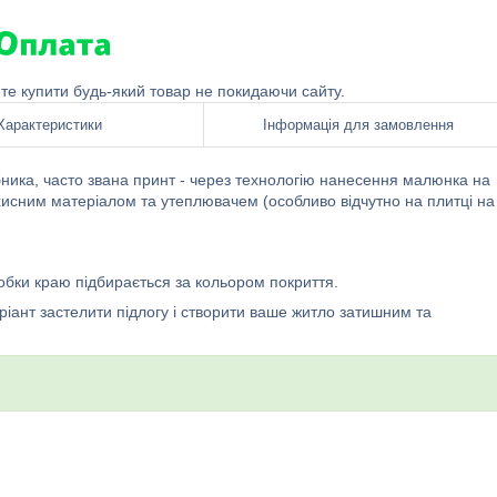
ете купити будь-який товар не покидаючи сайту.
Характеристики
Інформація для замовлення
бника, часто звана принт - через технологію нанесення малюнка на
ахисним матеріалом та утеплювачем (особливо відчутно на плитці на
бробки краю підбирається за кольором покриття.
ріант застелити підлогу і створити ваше житло затишним та