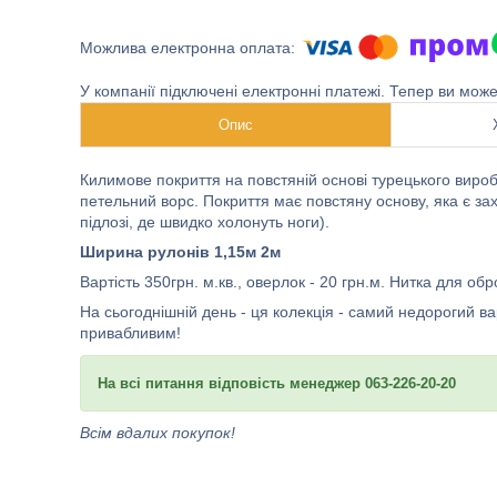
У компанії підключені електронні платежі. Тепер ви мож
Опис
Килимове покриття на повстяній основі турецького виро
петельний ворс. Покриття має повстяну основу, яка є з
підлозі, де швидко холонуть ноги).
Ширина рулонів 1,15м 2м
Вартість 350грн. м.кв., оверлок - 20 грн.м. Нитка для о
На сьогоднішній день - ця колекція - самий недорогий ва
привабливим!
На всі питання відповість менеджер 063-226-20-20
Всім вдалих покупок!