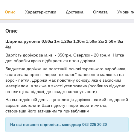
Опис
Характеристики
Доставка
Оплата
Умови п
Опис
Ширина рулонів 0,80м 1м 1,20м 1,30м 1,50м 2м 2,50м 3м
4м
Вартість доріжок за м.кв. - 350грн. Оверлок - 20 грн.м. Нитка
для обробки краю підбирається в тон доріжки.
Бюджетна доріжка на повстяній основі турецького виробника,
часто звана принт - через технології нанесення малюнка на
ворс - петля. Доріжка має повстяну основу, яка є захисним
матеріалом, а так же в якості утеплювача (особливо відчутно
на плитці на підлозі, де швидко холонуть ноги).
На сьогоднішній день - ця колекція доріжок - самий недорогий
варіант застелити Ваш підлогу і перетворити житло,
створивши його затишним та привабливим!
На всі питання відповість менеджер 063-226-20-20