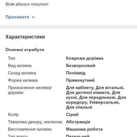
Всім вдалих покупок!
Приховати
Характеристики
Основні атрибути
Тип
Коврова доріжка
Вид килима
Безворсовий
Склад килима
Поліамід
Форма килима
Прямокутний
Призначення килима/
Для кабінету, Для вітальні,
доріжки
Для дитячої кімнати, Для
кухні, Для передпокою, Для
коридору, Універсальне,
Для спальні
Колір
Сірий
Тематика декору, малюнка
Абстракція
Виготовлення килима
Машинна робота
Тип ворсу
Петельний