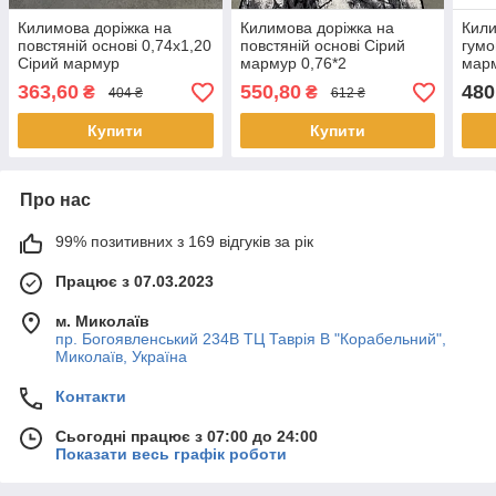
Килимова доріжка на
Килимова доріжка на
Кили
повстяній основі 0,74х1,20
повстяній основі Сірий
гумо
Сірий мармур
мармур 0,76*2
марм
363,60
550,80
480
₴
₴
404 ₴
612 ₴
Купити
Купити
Про нас
99% позитивних з 169 відгуків за рік
Працює з 07.03.2023
м. Миколаїв
пр. Богоявленський 234В ТЦ Таврія В "Корабельний",
Миколаїв, Україна
Контакти
Сьогодні працює з 07:00 до 24:00
Показати весь графік роботи