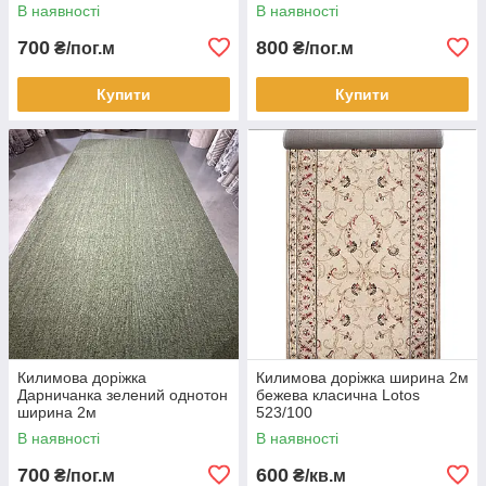
В наявності
В наявності
700
800
₴/пог.м
₴/пог.м
Купити
Купити
Килимова доріжка
Килимова доріжка ширина 2м
Дарничанка зелений однотон
бежева класична Lotos
ширина 2м
523/100
В наявності
В наявності
700
600
₴/пог.м
₴/кв.м