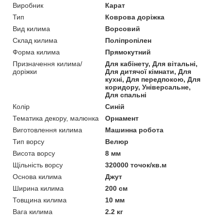
Виробник
Карат
Тип
Коврова доріжка
Вид килима
Ворсовий
Склад килима
Поліпропілен
Форма килима
Прямокутний
Призначення килима/
Для кабінету, Для вітальні,
доріжки
Для дитячої кімнати, Для
кухні, Для передпокою, Для
коридору, Універсальне,
Для спальні
Колір
Синій
Тематика декору, малюнка
Орнамент
Виготовлення килима
Машинна робота
Тип ворсу
Велюр
Висота ворсу
8 мм
Щільність ворсу
320000 точок/кв.м
Основа килима
Джут
Ширина килима
200 см
Товщина килима
10 мм
Вага килима
2.2 кг