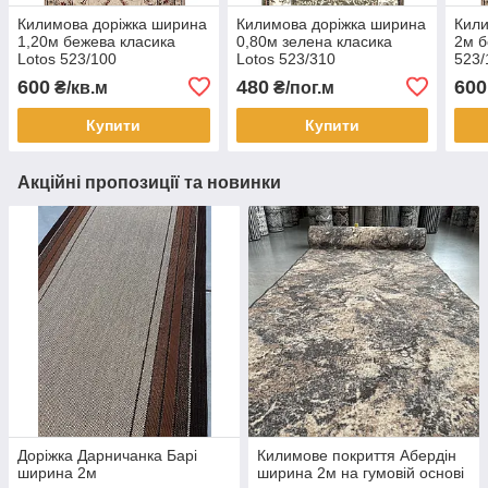
Килимова доріжка ширина
Килимова доріжка ширина
Кили
1,20м бежева класика
0,80м зелена класика
2м б
Lotos 523/100
Lotos 523/310
523/
600
480
600
₴/кв.м
₴/пог.м
Купити
Купити
Акційні пропозиції та новинки
Доріжка Дарничанка Барі
Килимове покриття Абердін
ширина 2м
ширина 2м на гумовій основі