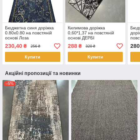
Бюджетна синя доріжка
Килимова доріжка
Бюд
0.80х0.80 на повстяній
0,60*1,37 на повстяній
дорі
основі Лоза
основі ДЕРБІ
повс
230,40
288
280
₴
₴
256 ₴
320 ₴
Купити
Купити
Акційні пропозиції та новинки
–5%