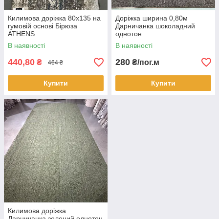
Килимова доріжка 80х135 на
Доріжка ширина 0,80м
гумовій основі Бірюза
Дарничанка шоколадний
ATHENS
однотон
В наявності
В наявності
440,80
280
₴
₴/пог.м
464 ₴
Купити
Купити
Килимова доріжка
Дарничанка зелений однотон