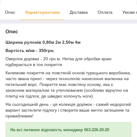
Опис
Характеристики
Доставка
Оплата
Умови 
Опис
Ширина рулонів 0,80м 2м 2,50м 4м
Вартість м/кв - 350грн.
Оверлок доріжки - 20 грн.м. Нитка для обробки краю
підбирається в тон покриття.
Килимове покриття на повстяній основі турецького виробника,
часто звана принт - через технологію нанесення малюнка на
петельний ворс. Покриття має повстяну основу, яка є
захисним матеріалом та утеплювачем (особливо відчутно на
плитці на підлозі, де швидко холонуть ноги).
На сьогоднішній день - ця колекція доріжок - самий недорогий
варіант застелити підлогу і створити ваше житло затишним та
привабливим!
На всі питання відповість менеджер 063-226-20-20