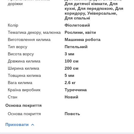
доріжки
Для дитячої кімнати, Для
кухні, Для передпокою, Для
коридору, Універсальне,
Для спальні
Колір
Фіолетовий
Тематика декору, малюнка
Рослини, квіти
Виготовлення килима
Машинна робота
Тип ворсу
Петельний
Висота ворсу
3 мм
Довжина килима
100 см
Ширина килима
200 см
Товщина килима
5 мм
Вага килима
2.6 кг
Країна виробник
Туреччина
Стан
Новий
Основа покриття
Основа покриття
Повсть
Приховати