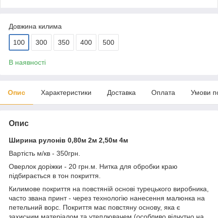
Довжина килима
100
300
350
400
500
В наявності
Опис
Характеристики
Доставка
Оплата
Умови п
Опис
Ширина рулонів 0,80м 2м 2,50м 4м
Вартість м/кв - 350грн.
Оверлок доріжки - 20 грн.м. Нитка для обробки краю
підбирається в тон покриття.
Килимове покриття на повстяній основі турецького виробника,
часто звана принт - через технологію нанесення малюнка на
петельний ворс. Покриття має повстяну основу, яка є
захисним матеріалом та утеплювачем (особливо відчутно на