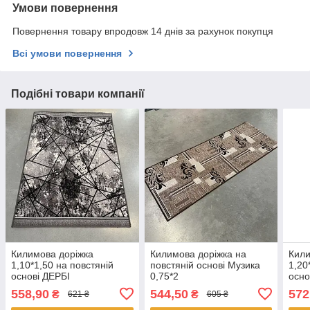
Умови повернення
Повернення товару впродовж 14 днів за рахунок покупця
Всі умови повернення
Подібні товари компанії
Килимова доріжка
Килимова доріжка на
Кили
1,10*1,50 на повстяній
повстяній основі Музика
1,20
основі ДЕРБІ
0,75*2
осно
558,90
544,50
572
₴
₴
621 ₴
605 ₴