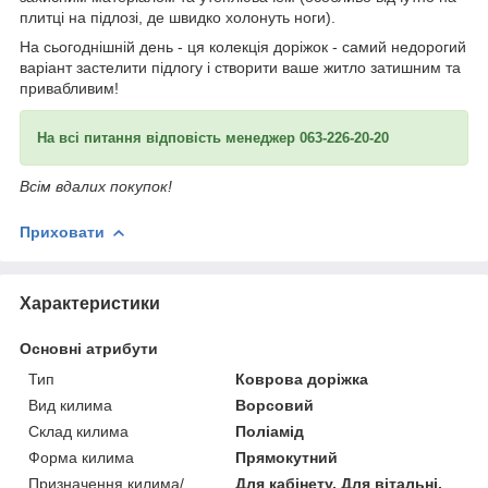
плитці на підлозі, де швидко холонуть ноги).
На сьогоднішній день - ця колекція доріжок - самий недорогий
варіант застелити підлогу і створити ваше житло затишним та
привабливим!
На всі питання відповість менеджер 063-226-20-20
Всім вдалих покупок!
Приховати
Характеристики
Основні атрибути
Тип
Коврова доріжка
Вид килима
Ворсовий
Склад килима
Поліамід
Форма килима
Прямокутний
Призначення килима/
Для кабінету, Для вітальні,