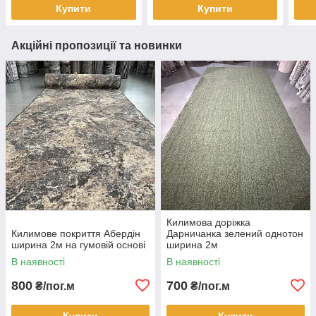
Купити
Купити
Акційні пропозиції та новинки
Килимова доріжка
Килимове покриття Абердін
Дарничанка зелений однотон
ширина 2м на гумовій основі
ширина 2м
В наявності
В наявності
800
700
₴/пог.м
₴/пог.м
Купити
Купити