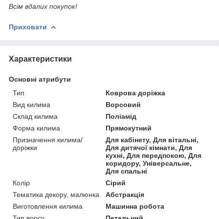
Всім вдалих покупок!
Приховати
Характеристики
Основні атрибути
Тип
Коврова доріжка
Вид килима
Ворсовий
Склад килима
Поліамід
Форма килима
Прямокутний
Призначення килима/
Для кабінету, Для вітальні,
доріжки
Для дитячої кімнати, Для
кухні, Для передпокою, Для
коридору, Універсальне,
Для спальні
Колір
Сірий
Тематика декору, малюнка
Абстракція
Виготовлення килима
Машинна робота
Тип ворсу
Петельний