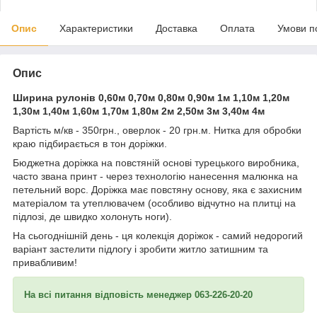
Опис
Характеристики
Доставка
Оплата
Умови п
Опис
Ширина рулонів 0,60м 0,70м 0,80м 0,90м 1м 1,10м 1,20м
1,30м 1,40м 1,60м 1,70м 1,80м 2м 2,50м 3м 3,40м 4м
Вартість м/кв - 350грн., оверлок - 20 грн.м. Нитка для обробки
краю підбирається в тон доріжки.
Бюджетна доріжка на повстяній основі турецького виробника,
часто звана принт - через технологію нанесення малюнка на
петельний ворс. Доріжка має повстяну основу, яка є захисним
матеріалом та утеплювачем (особливо відчутно на плитці на
підлозі, де швидко холонуть ноги).
На сьогоднішній день - ця колекція доріжок - самий недорогий
варіант застелити підлогу і зробити житло затишним та
привабливим!
На всі питання відповість менеджер 063-226-20-20