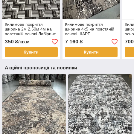
Килимове покриття
Килимове покриття
Кили
ширина 2м 2,50м 4м на
ширина 4х5 на повстяній
шири
повстяній основі Лабіринт
основі ШАРП
осн
350
7 160
700
₴/кв.м
₴
Купити
Купити
Акційні пропозиції та новинки