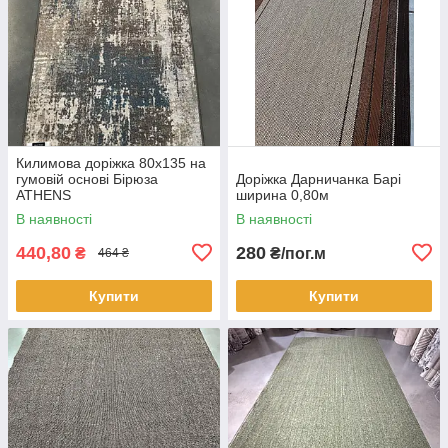
Килимова доріжка 80х135 на
гумовій основі Бірюза
Доріжка Дарничанка Барі
ATHENS
ширина 0,80м
В наявності
В наявності
440,80
280
₴
₴/пог.м
464 ₴
Купити
Купити