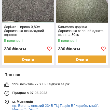
Доріжка ширина 0,80м
Килимова доріжка
Дарничанка шоколадний
Дарничанка зелений однотон
однотон
ширина 80см
В наявності
В наявності
280
280
₴/пог.м
₴/пог.м
Купити
Купити
Про нас
99% позитивних з 169 відгуків за рік
Працює з 07.03.2023
м. Миколаїв
пр. Богоявленський 234В ТЦ Таврія В "Корабельний",
Миколаїв, Україна