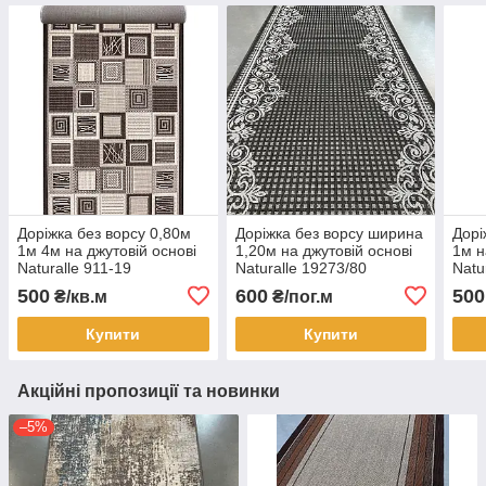
Доріжка без ворсу 0,80м
Доріжка без ворсу ширина
Дорі
1м 4м на джутовій основі
1,20м на джутовій основі
1м н
Naturalle 911-19
Naturalle 19273/80
Natu
500
600
500
₴/кв.м
₴/пог.м
Купити
Купити
Акційні пропозиції та новинки
–5%