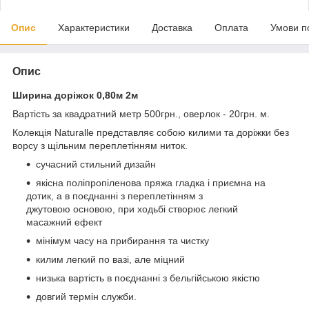
Опис
Характеристики
Доставка
Оплата
Умови п
Опис
Ширина доріжок 0,80м 2м
Вартість за квадратний метр 500грн., оверлок - 20грн. м.
Колекція Naturalle представляє собою килими та доріжки без
ворсу з щільним переплетінням ниток.
сучасний стильний дизайн
якісна поліпропіленова пряжа гладка і приємна на
дотик, а в поєднанні з переплетінням з
джутовою основою, при ходьбі створює легкий
масажний ефект
мінімум часу на прибирання та чистку
килим легкий по вазі, але міцний
низька вартість в поєднанні з бельгійською якістю
довгий термін служби.