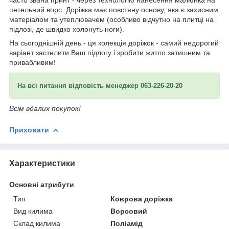
петельний ворс. Доріжка має повстяну основу, яка є захисним
матеріалом та утеплювачем (особливо відчутно на плитці на
підлозі, де швидко холонуть ноги).
На сьогоднішній день - ця колекція доріжок - самий недорогий
варіант застелити Ваш підлогу і зробити житло затишним та
привабливим!
На всі питання відповість менеджер 063-226-20-20
Всім вдалих покупок!
Приховати
Характеристики
Основні атрибути
Тип
Коврова доріжка
Вид килима
Ворсовий
Склад килима
Поліамід