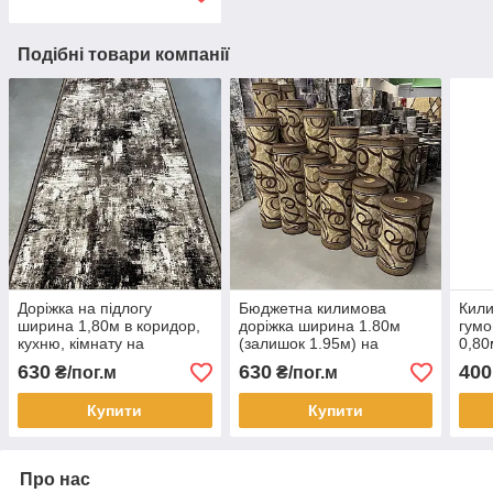
Подібні товари компанії
Доріжка на підлогу
Бюджетна килимова
Кили
ширина 1,80м в коридор,
доріжка ширина 1.80м
гумо
кухню, кімнату на
(залишок 1.95м) на
0,80
повстяній основі Ессен
повстяній основі СТРІЧКА
3м С
630
630
400
₴/пог.м
₴/пог.м
Купити
Купити
Про нас