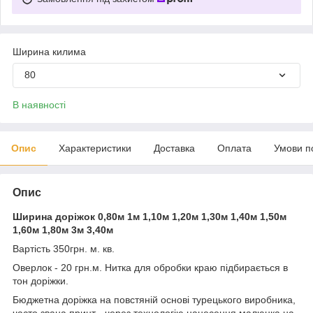
Ширина килима
80
В наявності
Опис
Характеристики
Доставка
Оплата
Умови п
Опис
Ширина доріжок 0,80м 1м 1,10м 1,20м 1,30м 1,40м 1,50м
1,60м 1,80м 3м 3,40м
Вартість 350грн. м. кв.
Оверлок - 20 грн.м. Нитка для обробки краю підбирається в
тон доріжки.
Бюджетна доріжка на повстяній основі турецького виробника,
часто звана принт - через технологію нанесення малюнка на