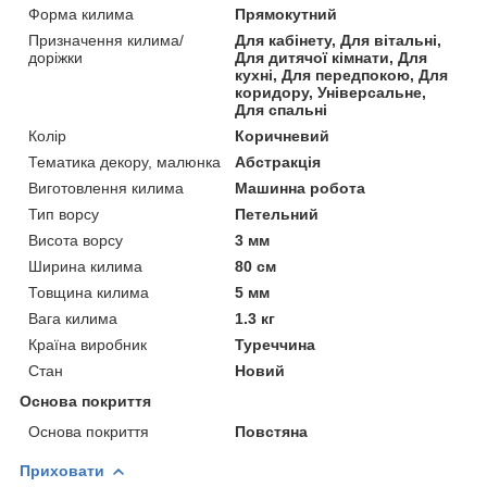
Форма килима
Прямокутний
Призначення килима/
Для кабінету, Для вітальні,
доріжки
Для дитячої кімнати, Для
кухні, Для передпокою, Для
коридору, Універсальне,
Для спальні
Колір
Коричневий
Тематика декору, малюнка
Абстракція
Виготовлення килима
Машинна робота
Тип ворсу
Петельний
Висота ворсу
3 мм
Ширина килима
80 см
Товщина килима
5 мм
Вага килима
1.3 кг
Країна виробник
Туреччина
Стан
Новий
Основа покриття
Основа покриття
Повстяна
Приховати