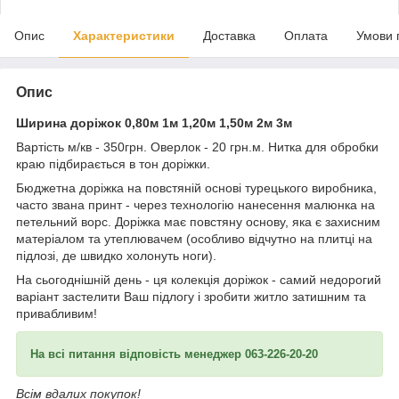
Опис
Характеристики
Доставка
Оплата
Умови 
Опис
Ширина доріжок 0,80м 1м 1,20м 1,50м 2м 3м
Вартість м/кв - 350грн. Оверлок - 20 грн.м. Нитка для обробки
краю підбирається в тон доріжки.
Бюджетна доріжка на повстяній основі турецького виробника,
часто звана принт - через технологію нанесення малюнка на
петельний ворс. Доріжка має повстяну основу, яка є захисним
матеріалом та утеплювачем (особливо відчутно на плитці на
підлозі, де швидко холонуть ноги).
На сьогоднішній день - ця колекція доріжок - самий недорогий
варіант застелити Ваш підлогу і зробити житло затишним та
привабливим!
На всі питання відповість менеджер 063-226-20-20
Всім вдалих покупок!