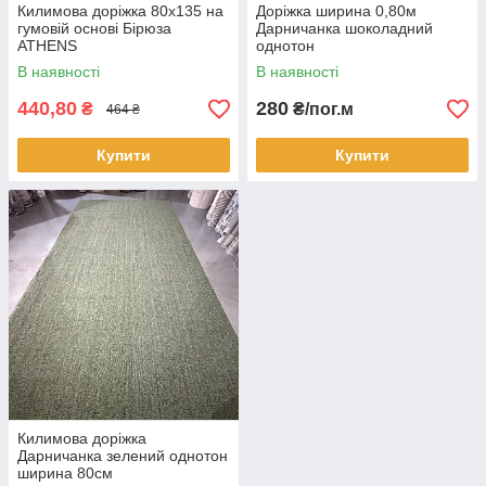
Килимова доріжка 80х135 на
Доріжка ширина 0,80м
гумовій основі Бірюза
Дарничанка шоколадний
ATHENS
однотон
В наявності
В наявності
440,80
280
₴
₴/пог.м
464 ₴
Купити
Купити
Килимова доріжка
Дарничанка зелений однотон
ширина 80см