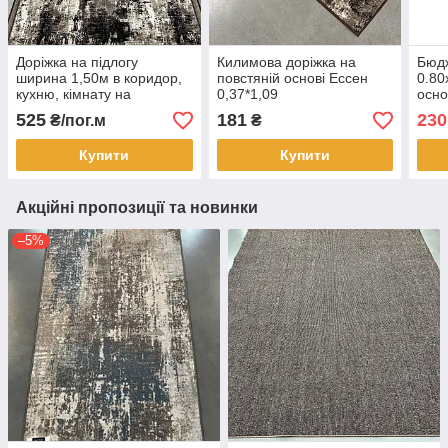
Доріжка на підлогу
Килимова доріжка на
Бюдж
ширина 1,50м в коридор,
повстяній основі Ессен
0.80
кухню, кімнату на
0,37*1,09
осно
повстяній основі Ессен
525
181
230
₴/пог.м
₴
Купити
Купити
Акційні пропозиції та новинки
–5%