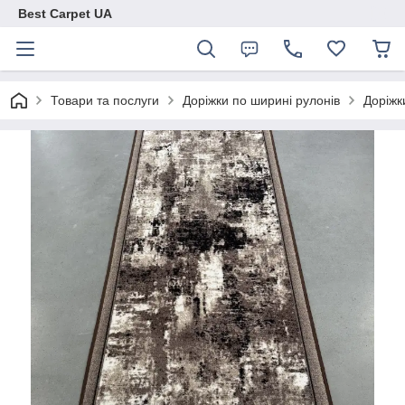
Best Carpet UA
Товари та послуги
Доріжки по ширині рулонів
Доріжк