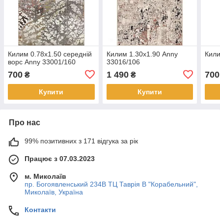
Килим 0.78х1.50 середній
Килим 1.30х1.90 Anny
Кили
ворс Anny 33001/160
33016/106
700
1 490
700
₴
₴
Купити
Купити
Про нас
99% позитивних з 171 відгука за рік
Працює з 07.03.2023
м. Миколаїв
пр. Богоявленський 234В ТЦ Таврія В "Корабельний",
Миколаїв, Україна
Контакти