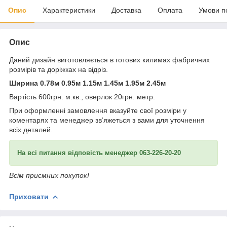
Опис
Характеристики
Доставка
Оплата
Умови п
Опис
Даний дизайн виготовляється в готових килимах фабричних
розмірів та доріжках на відріз.
Ширина 0.78м 0.95м 1.15м 1.45м 1.95м 2.45м
Вартість 600грн. м.кв., оверлок 20грн. метр.
При оформленні замовлення вказуйте свої розміри у
коментарях та менеджер звʼяжеться з вами для уточнення
всіх деталей.
На всі питання відповість менеджер 063-226-20-20
Всім приємних покупок!
Приховати