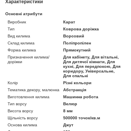
Характеристики
Основні атрибути
Виробник
Карат
Тип
Коврова доріжка
Вид килима
Ворсовий
Склад килима
Поліпропілен
Форма килима
Прямокутний
Призначення килима/
Для кабінету, Для вітальні,
доріжки
Для дитячої кімнати, Для
кухні, Для передпокою, Для
коридору, Універсальне,
Для спальні
Колір
Різні кольори
Тематика декору, малюнка
Абстракція
Виготовлення килима
Машинна робота
Тип ворсу
Велюр
Висота ворсу
8 мм
Щільність ворсу
500000 точок/кв.м
Основа килима
Джут