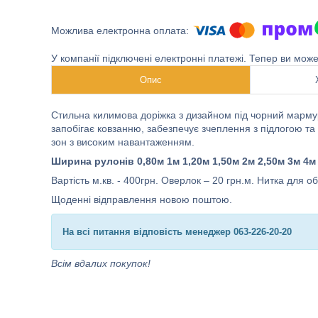
У компанії підключені електронні платежі. Тепер ви мож
Опис
Стильна килимова доріжка з дизайном під чорний мармур
запобігає ковзанню, забезпечує зчеплення з підлогою та с
зон з високим навантаженням.
Ширина рулонів 0,80м 1м 1,20м 1,50м 2м 2,50м 3м 4м
Вартість м.кв. - 400грн. Оверлок – 20 грн.м. Нитка для о
Щоденні відправлення новою поштою.
На всі питання відповість менеджер 063-226-20-20
Всім вдалих покупок!