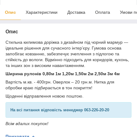
Опис
Характеристики
Доставка
Оплата
Умови п
Опис
Стильна килимова доріжка з дизайном під чорний мармур —
ідеальне рішення для сучасного інтер’єру. Гумова основа
запобігає ковзанню, забезпечує зчеплення з підлогою та
стійкість до вологи. Відмінно підходить для коридорів, кухонь,
та інших зон з високим навантаженням.
Ширина рулонів 0,80м 1м 1,20м 1,50м 2м 2,50м 3м 4м
Вартість м.кв. - 400грн. Оверлок – 20 грн.м. Нитка для
обробки краю підбирається в тон покриття!
Щоденні відправлення новою поштою.
На всі питання відповість менеджер 063-226-20-20
Всім вдалих покупок!
Приховати