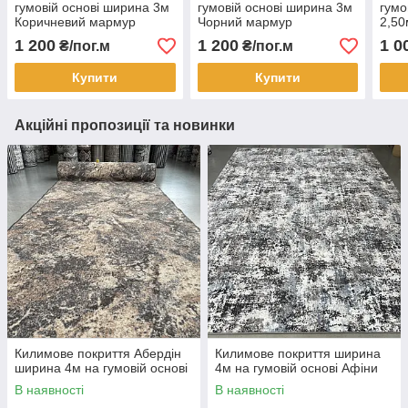
гумовій основі ширина 3м
гумовій основі ширина 3м
гумо
Коричневий мармур
Чорний мармур
2,50
1 200
1 200
1 0
₴/пог.м
₴/пог.м
Купити
Купити
Акційні пропозиції та новинки
Килимове покриття Абердін
Килимове покриття ширина
ширина 4м на гумовій основі
4м на гумовій основі Афіни
В наявності
В наявності