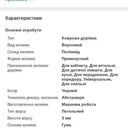
Характеристики
Основні атрибути
Тип
Коврова доріжка
Вид килима
Ворсовий
Склад килима
Поліамід
Форма килима
Прямокутний
Призначення килима/
Для кабінету, Для вітальні,
доріжки
Для дитячої кімнати, Для
кухні, Для передпокою, Для
коридору, Універсальне,
Для спальні
Колір
Чорний
Тематика декору, малюнка
Абстракція
Виготовлення килима
Машинна робота
Тип ворсу
Петельний
Висота ворсу
3 мм
Основа килима
Гума