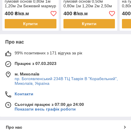
гумовій основі 0,80м 1м
гумовій основі 0,50м
на г
1,20м 2м Бежевий мармур
0,80м 1м 1,20м 2м 2,50м
0,80
ATHENS
3м Сірий мармур
Штук
400
400
400
₴/кв.м
₴/кв.м
Купити
Купити
Про нас
99% позитивних з 171 відгука за рік
Працює з 07.03.2023
м. Миколаїв
пр. Богоявленський 234В ТЦ Таврія В "Корабельний",
Миколаїв, Україна
Контакти
Сьогодні працює з 07:00 до 24:00
Показати весь графік роботи
Про нас