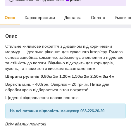
Опис
Характеристики
Доставка
Оплата
Умови п
Опис
Стильне килимове покриття з дизайном під коричневий
мармур — ідеальне рішення для сучасного інтер’єру. Гумова
основа запобігає ковзанню, забезпечує зчеплення з підлогою
та стійкість до вологи. Відмінно підходить для коридорів,
кухонь, та інших зон з високим навантаженням.
Ширина рулонів 0,80м 1м 1,20м 1,50м 2м 2,50м 3м 4м
Вартість м.кв. - 400грн. Оверлок – 20 грн.м. Нитка для
обробки краю підбирається в тон покриття!
Щоденні відправлення новою поштою.
На всі питання відповість менеджер 063-226-20-20
Всім вдалих покупок!