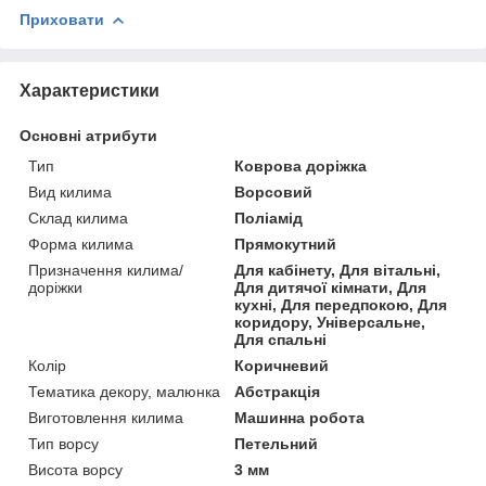
Приховати
Характеристики
Основні атрибути
Тип
Коврова доріжка
Вид килима
Ворсовий
Склад килима
Поліамід
Форма килима
Прямокутний
Призначення килима/
Для кабінету, Для вітальні,
доріжки
Для дитячої кімнати, Для
кухні, Для передпокою, Для
коридору, Універсальне,
Для спальні
Колір
Коричневий
Тематика декору, малюнка
Абстракція
Виготовлення килима
Машинна робота
Тип ворсу
Петельний
Висота ворсу
3 мм