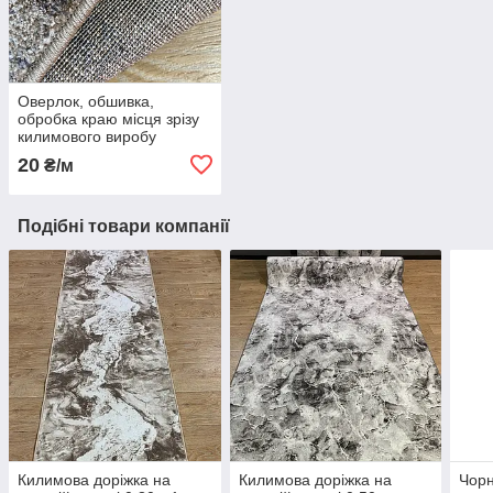
Оверлок, обшивка,
обробка краю місця зрізу
килимового виробу
20
₴/м
Подібні товари компанії
Килимова доріжка на
Килимова доріжка на
Чорн