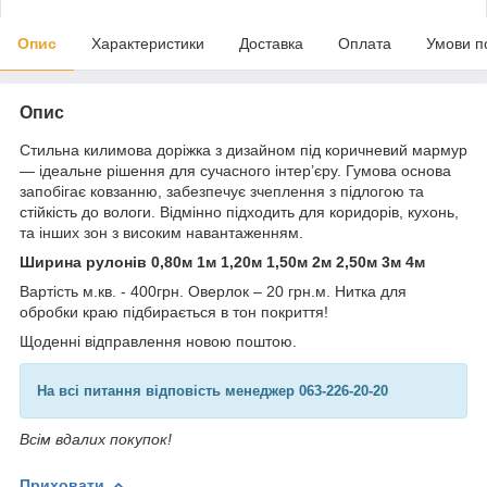
Опис
Характеристики
Доставка
Оплата
Умови п
Опис
Стильна килимова доріжка з дизайном під коричневий мармур
— ідеальне рішення для сучасного інтер’єру. Гумова основа
запобігає ковзанню, забезпечує зчеплення з підлогою та
стійкість до вологи. Відмінно підходить для коридорів, кухонь,
та інших зон з високим навантаженням.
Ширина рулонів 0,80м 1м 1,20м 1,50м 2м 2,50м 3м 4м
Вартість м.кв. - 400грн. Оверлок – 20 грн.м. Нитка для
обробки краю підбирається в тон покриття!
Щоденні відправлення новою поштою.
На всі питання відповість менеджер 063-226-20-20
Всім вдалих покупок!
Приховати