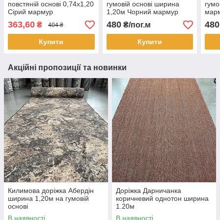
повстяній основі 0,74х1,20
гумовій основі ширина
гумо
Сірий мармур
1,20м Чорний мармур
марм
363,60
480
480
₴
₴/пог.м
404 ₴
Купити
Купити
Акційні пропозиції та новинки
Килимова доріжка Абердін
Доріжка Дарничанка
ширина 1,20м на гумовій
коричневий однотон ширина
основі
1.20м
В наявності
В наявності