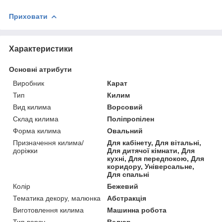
Приховати
Характеристики
Основні атрибути
Виробник
Карат
Тип
Килим
Вид килима
Ворсовий
Склад килима
Поліпропілен
Форма килима
Овальний
Призначення килима/
Для кабінету, Для вітальні,
доріжки
Для дитячої кімнати, Для
кухні, Для передпокою, Для
коридору, Універсальне,
Для спальні
Колір
Бежевий
Тематика декору, малюнка
Абстракція
Виготовлення килима
Машинна робота
Тип ворсу
Велюр