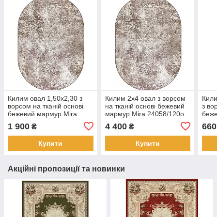
Килим овал 1,50х2,30 з
Килим 2х4 овал з ворсом
Кили
ворсом на тканій основі
на тканій основі бежевий
з во
бежевий мармур Mira
мармур Mira 24058/120о
беже
24058/120о
2405
1 900
4 400
660
₴
₴
Купити
Купити
Акційні пропозиції та новинки