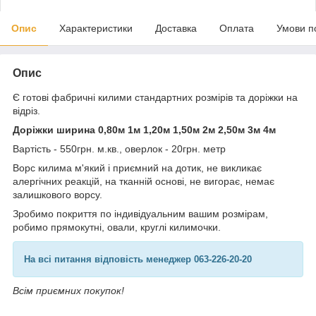
Опис
Характеристики
Доставка
Оплата
Умови п
Опис
Є готові фабричні килими стандартних розмірів та доріжки на
відріз.
Доріжки ширина 0,80м 1м 1,20м 1,50м 2м 2,50м 3м 4м
Вартість - 550грн. м.кв., оверлок - 20грн. метр
Ворс килима м'який і приємний на дотик, не викликає
алергічних реакцій, на тканній основі, не вигорає, немає
залишкового ворсу.
Зробимо покриття по індивідуальним вашим розмірам,
робимо прямокутні, овали, круглі килимочки.
На всі питання відповість менеджер 063-226-20-20
Всім приємних покупок!