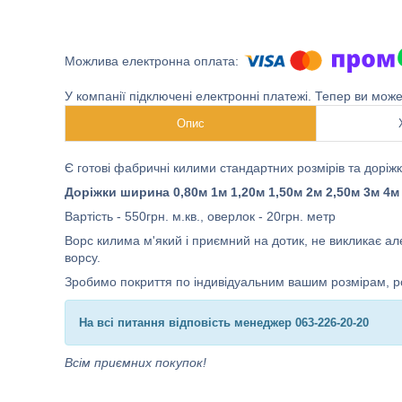
У компанії підключені електронні платежі. Тепер ви мож
Опис
Є готові фабричні килими стандартних розмірів та доріжки
Доріжки ширина 0,80м 1м 1,20м 1,50м 2м 2,50м 3м 4м
Вартість - 550грн. м.кв., оверлок - 20грн. метр
Ворс килима м'який і приємний на дотик, не викликає але
ворсу.
Зробимо покриття по індивідуальним вашим розмірам, ро
На всі питання відповість менеджер 063-226-20-20
Всім приємних покупок!