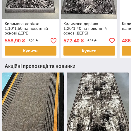
Килимова доріжка
Килимова доріжка
Кили
1,10*1,50 на повстяній
1,20*1,40 на повстяній
на п
основі ДЕРБІ
основі ДЕРБІ
558,90
572,40
486
₴
₴
621 ₴
636 ₴
Купити
Купити
Акційні пропозиції та новинки