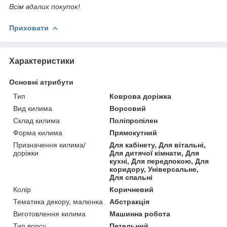
Всім вдалих покупок!
Приховати
Характеристики
Основні атрибути
Тип
Коврова доріжка
Вид килима
Ворсовий
Склад килима
Поліпропілен
Форма килима
Прямокутний
Призначення килима/
Для кабінету, Для вітальні,
доріжки
Для дитячої кімнати, Для
кухні, Для передпокою, Для
коридору, Універсальне,
Для спальні
Колір
Коричневий
Тематика декору, малюнка
Абстракція
Виготовлення килима
Машинна робота
Тип ворсу
Петельний