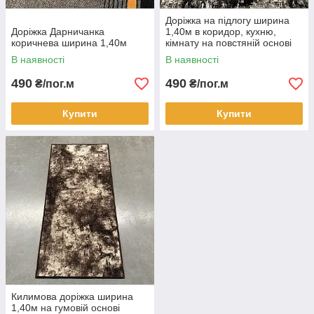
Доріжка на підлогу ширина
Доріжка Дарничанка
1,40м в коридор, кухню,
коричнева ширина 1,40м
кімнату на повстяній основі
Ессен
В наявності
В наявності
490
490
₴/пог.м
₴/пог.м
Купити
Купити
Килимова доріжка ширина
1,40м на гумовій основі