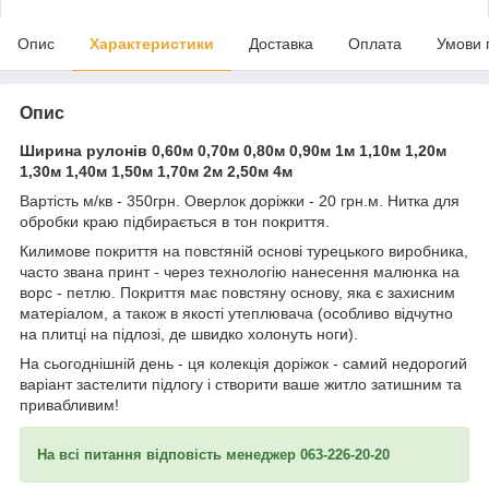
Опис
Характеристики
Доставка
Оплата
Умови 
Опис
Ширина рулонів 0,60м 0,70м 0,80м 0,90м 1м 1,10м 1,20м
1,30м 1,40м 1,50м 1,70м 2м 2,50м 4м
Вартість м/кв - 350грн. Оверлок доріжки - 20 грн.м. Нитка для
обробки краю підбирається в тон покриття.
Килимове покриття на повстяній основі турецького виробника,
часто звана принт - через технологію нанесення малюнка на
ворс - петлю. Покриття має повстяну основу, яка є захисним
матеріалом, а також в якості утеплювача (особливо відчутно
на плитці на підлозі, де швидко холонуть ноги).
На сьогоднішній день - ця колекція доріжок - самий недорогий
варіант застелити підлогу і створити ваше житло затишним та
привабливим!
На всі питання відповість менеджер 063-226-20-20