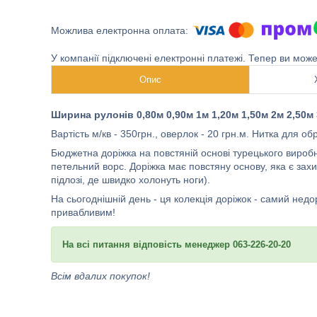
У компанії підключені електронні платежі. Тепер ви мож
Опис
Ширина рулонів 0,80м 0,90м 1м 1,20м 1,50м 2м 2,50м
Вартість м/кв - 350грн., оверлок - 20 грн.м. Нитка для о
Бюджетна доріжка на повстяній основі турецького вироб
петельний ворс. Доріжка має повстяну основу, яка є зах
підлозі, де швидко холонуть ноги).
На сьогоднішній день - ця колекція доріжок - самий недо
привабливим!
На всі питання відповість менеджер 063-226-20-20
Всім вдалих покупок!