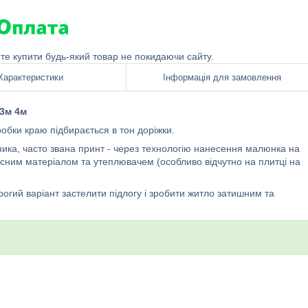
ете купити будь-який товар не покидаючи сайту.
Характеристики
Інформація для замовлення
 3м 4м
бробки краю підбирається в тон доріжки.
ника, часто звана принт - через технологію нанесення малюнка на
исним матеріалом та утеплювачем (особливо відчутно на плитці на
рогий варіант застелити підлогу і зробити житло затишним та