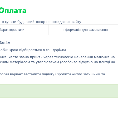
ете купити будь-який товар не покидаючи сайту.
Характеристики
Інформація для замовлення
 3м 4м
бробки краю підбирається в тон доріжки.
ника, часто звана принт - через технологію нанесення малюнка на
исним матеріалом та утеплювачем (особливо відчутно на плитці на
рогий варіант застелити підлогу і зробити житло затишним та