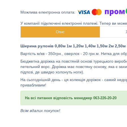
У компанії підключені електронні платежі. Тепер ви мож
Опис
Ширина рулонів 0,80м 1м 1,20м 1,40м 1,50м 2м 2,50м
Вартість м/кв - 350грн., оверлок - 20 грн.м. Нитка для о
Бюджетна доріжка на повстяній основі турецького вироб
петельний ворс. Доріжка має повстяну основу, яка є зах
підлозі, де швидко холонуть ноги).
На сьогоднішній день - ця колекція доріжок - самий недо
привабливим!
На всі питання відповість менеджер 063-226-20-20
Всім вдалих покупок!