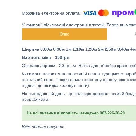
У компанії підключені електронні платежі. Тепер ви мож
Опис
Ширина 0,80м 0,90м 1м 1,10м 1,20м 2м 2,50м 3,40м 4м
Вартість м/кв - 350грн.
Оверлок доріжки - 20 грн.м. Нитка для обробки краю підб
Килимове покриття на повстяній основі турецького виро
петельний ворс. Покриття має повстяну основу, яка є з
підлозі, де швидко холонуть ноги).
На сьогоднішній день - ця колекція доріжок - самий бюд
привабливим!
На всі питання відповість менеджер 063-226-20-20
Всім вдалих покупок!