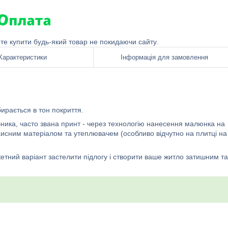
ете купити будь-який товар не покидаючи сайту.
Характеристики
Інформація для замовлення
ирається в тон покриття.
бника, часто звана принт - через технологію нанесення малюнка на
ахисним матеріалом та утеплювачем (особливо відчутно на плитці на
жетний варіант застелити підлогу і створити ваше житло затишним та