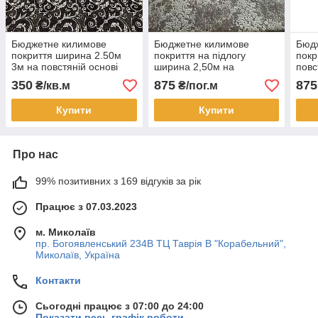
Бюджетне килимове
Бюджетне килимове
Бюд
покриття ширина 2.50м
покриття на підлогу
покр
3м на повстяній основі
ширина 2,50м на
повс
ШАРМ
повстяній основі Бежевий
350
875
875
₴/кв.м
₴/пог.м
мармур
Купити
Купити
Про нас
99% позитивних з 169 відгуків за рік
Працює з 07.03.2023
м. Миколаїв
пр. Богоявленський 234В ТЦ Таврія В "Корабельний",
Миколаїв, Україна
Контакти
Сьогодні працює з 07:00 до 24:00
Показати весь графік роботи