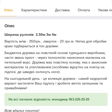
Опис
Характеристики
Доставка
Оплата
Умови п
Опис
Ширина рулонів 2.50м 3м 4м
Вартість м/кв - 350грн., оверлок - 20 грн.м. Нитка для обробки
краю підбирається в тон доріжки.
Бюджетна доріжка на повстяній основі турецького виробника,
часто звана принт - через технологію нанесення малюнка на
петельний ворс. Доріжка має повстяну основу, яка є захисним
матеріалом та утеплювачем (особливо відчутно на плитці на
підлозі, де швидко холонуть ноги).
На сьогоднішній день - ця колекція доріжок - самий недорогий
варіант застелити Ваш підлогу і зробити житло затишним та
привабливим!
На всі питання відповість менеджер 063-226-20-20
Всім вдалих покупок!