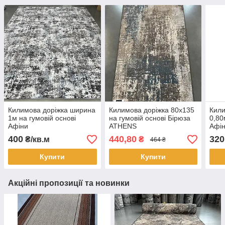
Килимова доріжка ширина
Килимова доріжка 80х135
Кили
1м на гумовій основі
на гумовій основі Бірюза
0,80
Афіни
ATHENS
Афі
400
440,80
320
₴/кв.м
₴
464 ₴
Купити
Купити
Акційні пропозиції та новинки