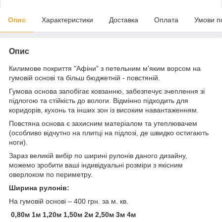
Опис
Характеристики
Доставка
Оплата
Умови п
Опис
Килимове покриття "Афіни" з петельним м'яким ворсом на
гумовій основі та більш бюджетній - повстяній.
Гумова основа запобігає ковзанню, забезпечує зчеплення зі
підлогою та стійкість до вологи. Відмінно підходить для
коридорів, кухонь та інших зон із високим навантаженням.
Повстяна основа є захисним матеріалом та утеплювачем
(особливо відчутно на плитці на підлозі, де швидко остигають
ноги).
Зараз великій вибір по ширині рулонів даного дизайну,
можемо зробити ваші індивідуальні розміри з якісним
оверлоком по периметру.
Ширина рулонів:
На гумовій основі – 400 грн. за м. кв.
0,80м 1м 1,20м 1,50м 2м 2,50м 3м 4м