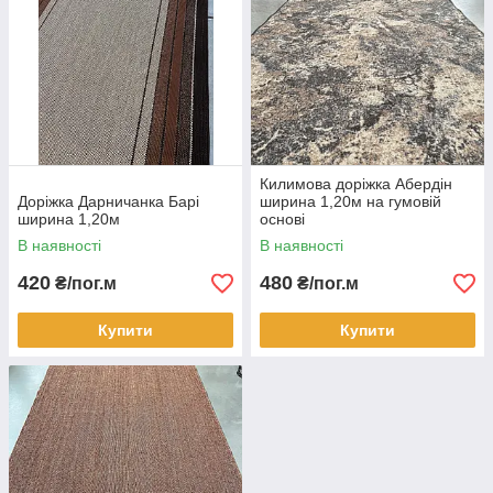
Килимова доріжка Абердін
Доріжка Дарничанка Барі
ширина 1,20м на гумовій
ширина 1,20м
основі
В наявності
В наявності
420
480
₴/пог.м
₴/пог.м
Купити
Купити