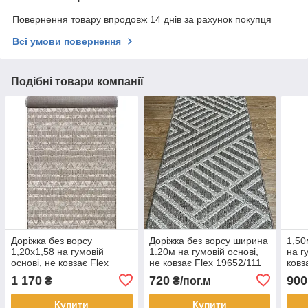
Повернення товару впродовж 14 днів за рахунок покупця
Всі умови повернення
Подібні товари компанії
Доріжка без ворсу
Доріжка без ворсу ширина
1,50
1,20х1,58 на гумовій
1.20м на гумовій основі,
на г
основі, не ковзає Flex
не ковзає Flex 19652/111
ковз
19206/111
1 170
720
900
₴
₴/пог.м
Купити
Купити