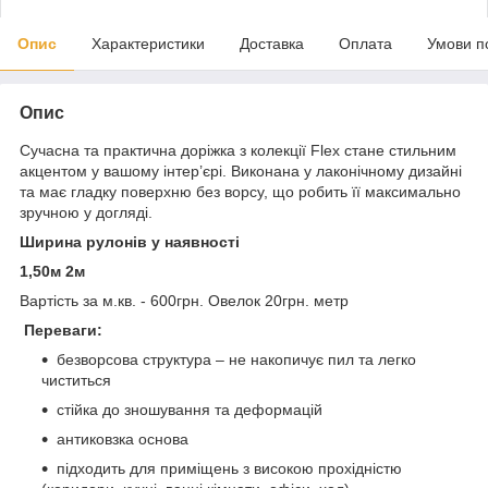
Опис
Характеристики
Доставка
Оплата
Умови п
Опис
Сучасна та практична доріжка з колекції Flex стане стильним
акцентом у вашому інтер’єрі. Виконана у лаконічному дизайні
та має гладку поверхню без ворсу, що робить її максимально
зручною у догляді.
Ширина рулонів у наявності
1,50м 2м
Вартість за м.кв. - 600грн. Овелок 20грн. метр
Переваги:
безворсова структура – не накопичує пил та легко
чиститься
стійка до зношування та деформацій
антиковзка основа
підходить для приміщень з високою прохідністю