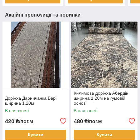
Акційні пропозиції та новинки
Килимова доріжка Абердін
Доріжка Дарничанка Барі
ширина 1,20м на гумовій
ширина 1,20м
основі
В наявності
В наявності
420
480
₴/пог.м
₴/пог.м
Купити
Купити