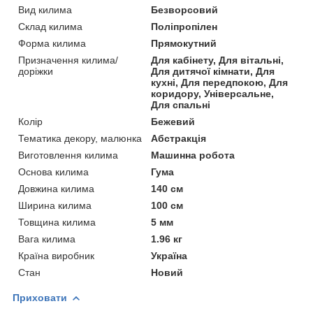
Вид килима
Безворсовий
Склад килима
Поліпропілен
Форма килима
Прямокутний
Призначення килима/
Для кабінету, Для вітальні,
доріжки
Для дитячої кімнати, Для
кухні, Для передпокою, Для
коридору, Універсальне,
Для спальні
Колір
Бежевий
Тематика декору, малюнка
Абстракція
Виготовлення килима
Машинна робота
Основа килима
Гума
Довжина килима
140 см
Ширина килима
100 см
Товщина килима
5 мм
Вага килима
1.96 кг
Країна виробник
Україна
Стан
Новий
Приховати