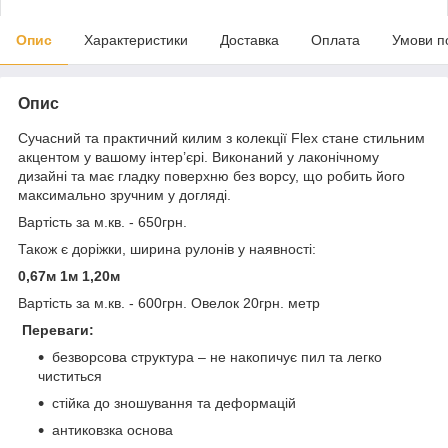
Опис
Характеристики
Доставка
Оплата
Умови п
Опис
Сучасний та практичний килим з колекції Flex стане стильним
акцентом у вашому інтер’єрі. Виконаний у лаконічному
дизайні та має гладку поверхню без ворсу, що робить його
максимально зручним у догляді.
Вартість за м.кв. - 650грн.
Також є доріжки, ширина рулонів у наявності:
0,67м 1м 1,20м
Вартість за м.кв. - 600грн. Овелок 20грн. метр
Переваги:
безворсова структура – не накопичує пил та легко
чиститься
стійка до зношування та деформацій
антиковзка основа