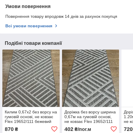
Умови повернення
Повернення товару впродовж 14 днів за рахунок покупця
Всі умови повернення
Подібні товари компанії
Килим 0,67х2 без ворсу на
Доріжка без ворсу ширина
Дорі
гумовій основі, не ковзає
0,67м на гумовій основі,
1.20
Flex 19652/111 бежевий
не ковзає Flex 19652/111
не к
870
402
720
₴
₴/пог.м